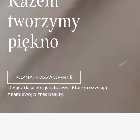
Razem
tworzymy
piękno
O NAS
BAZA WIEDZY
KONTAKT
POZNAJ NASZĄ OFERTĘ
Dołącz do profesjonalistów,
którzy rozwijają
z nami swój biznes beauty.