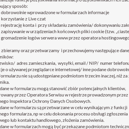
pujący sposób:
 dobrowolnie wprowadzone w formularzach informacje
korzystanie z Live czat
 rejestrację konta i przy składaniu zamówienia/ dokonywaniu za
zapisywanie w urządzeniach końcowych pliki cookie (tzw. „ciaste
 gromadzenie logów serwera www przez operatora hostingowe
 zbieramy oraz przetwarzamy i przechowujemy następujące dan
ników:
azwisko/ adres zamieszkania, wysyłki, email / NIP/ numer telefon
je o używanej przeglądarce internetowej/ inne podane dobrowoln
ormularzu nie są udostępniane podmiotom trzecim inaczej, niż za
nika.
dane w formularzu mogą stanowić zbiór potencjalnych klientów,
trowany przez Operatora Serwisu w rejestrze prowadzonym przez
nego Inspektora Ochrony Danych Osobowych.
ane w formularzu są przetwarzane w celu wynikającym z funkcji
ego formularza, np w celu dokonania procesu obsługi zgłoszenia
wego lub kontaktu handlowego, złożenia zamówienia.
dane w formularzach mogą być przekazane podmiotom techniczn