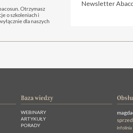
Newsletter Abac
Abacosun. Otrzymasz
e o szkoleniach i
wyłącznie dla naszych
Baza wiedzy
Obsłu
WEBINARY
magda
ARTYKUŁY
sprzed
PORADY
infolini