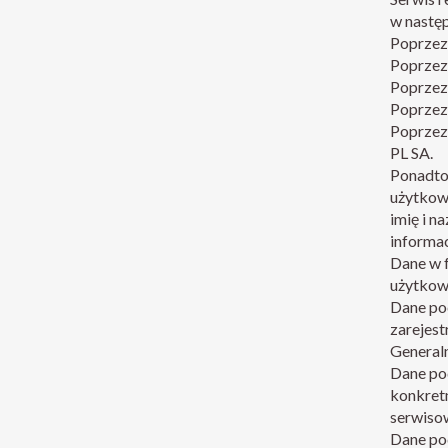
w nastę
Poprzez
Poprzez 
Poprzez
Poprzez 
Poprzez
PL SA.
Ponadto
użytkow
imię i n
informac
Dane w f
użytkow
Dane po
zarejes
General
Dane pod
konkretn
serwiso
Dane po