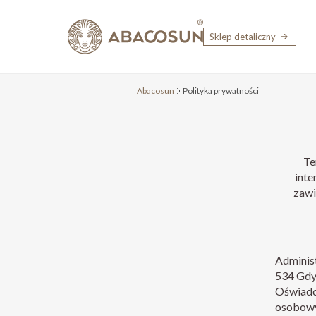
Przejdź do treści
Sklep detaliczny
Abacosun
Polityka prywatności
Te
inte
zawi
Adminis
534 Gdyn
Oświadc
osobowy