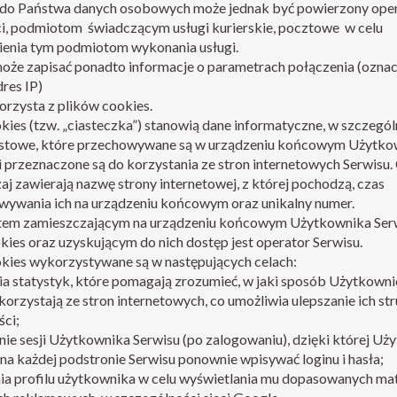
do Państwa danych osobowych może jednak być powierzony ope
ci, podmiotom świadczącym usługi kurierskie, pocztowe w celu
ienia tym podmiotom wykonania usługi.
oże zapisać ponadto informacje o parametrach połączenia (ozna
dres IP)
orzysta z plików cookies.
okies (tzw. „ciasteczka”) stanowią dane informatyczne, w szczegól
ekstowe, które przechowywane są w urządzeniu końcowym Użytko
i przeznaczone są do korzystania ze stron internetowych Serwisu.
j zawierają nazwę strony internetowej, z której pochodzą, czas
wywania ich na urządzeniu końcowym oraz unikalny numer.
em zamieszczającym na urządzeniu końcowym Użytkownika Ser
okies oraz uzyskującym do nich dostęp jest operator Serwisu.
okies wykorzystywane są w następujących celach:
a statystyk, które pomagają zrozumieć, w jaki sposób Użytkowni
korzystają ze stron internetowych, co umożliwia ulepszanie ich str
ści;
ie sesji Użytkownika Serwisu (po zalogowaniu), dzięki której Uż
 na każdej podstronie Serwisu ponownie wpisywać loginu i hasła;
nia profilu użytkownika w celu wyświetlania mu dopasowanych ma