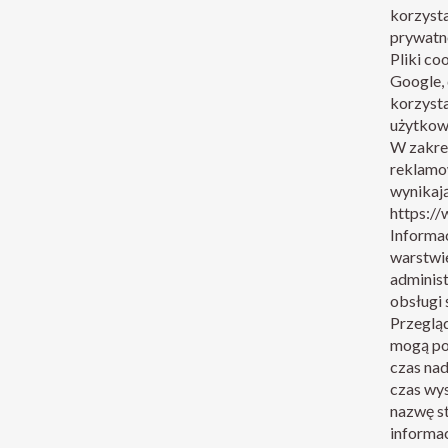
korzyst
prywatn
Pliki co
Google,
korzysta
użytkown
W zakres
reklamo
wynikają
https:/
Informa
warstwi
administ
obsługi
Przeglą
mogą po
czas nad
czas wys
nazwę st
informac