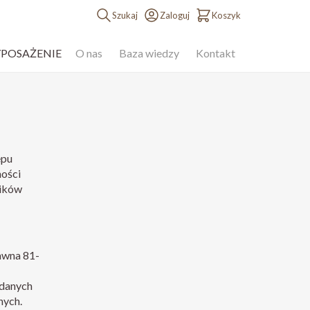
Szukaj
Zaloguj
Koszyk
YPOSAŻENIE
O nas
Baza wiedzy
Kontakt
epu
ności
lików
awna 81-
 danych
nych.