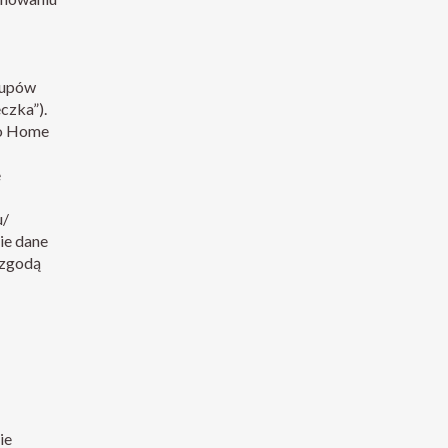
kupów
czka”).
go Home
e
u/
ie dane
 zgodą
ie