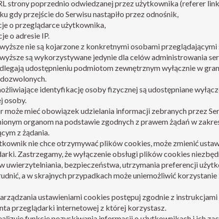
L strony poprzednio odwiedzanej przez użytkownika (referer link
u gdy przejście do Serwisu nastąpiło przez odnośnik,
je o przeglądarce użytkownika,
je o adresie IP.
yższe nie są kojarzone z konkretnymi osobami przeglądającymi 
wyższe są wykorzystywane jedynie dla celów administrowania se
dlegają udostępnieniu podmiotom zewnętrznym wyłącznie w gran
 dozwolonych.
żliwiające identyfikację osoby fizycznej są udostępniane wyłącz
j osoby.
r może mieć obowiązek udzielania informacji zebranych przez Se
ionym organom na podstawie zgodnych z prawem żądań w zakre
cym z żądania.
ytkownik nie chce otrzymywać plików cookies, może zmienić ustaw
arki. Zastrzegamy, że wyłączenie obsługi plików cookies niezbęd
 uwierzytelniania, bezpieczeństwa, utrzymania preferencji użyt
udnić, a w skrajnych przypadkach może uniemożliwić korzystanie 
arządzania ustawieniami cookies postępuj zgodnie z instrukcjami
ta przeglądarki internetowej z której korzystasz.
ealizuje funkcje pozyskiwania informacji o użytkownikach i ich z