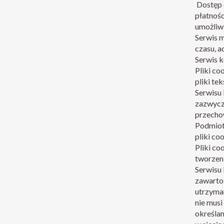
Dostęp 
płatnoś
umożliw
Serwis m
czasu, a
Serwis k
Pliki co
pliki t
Serwisu 
zazwycza
przecho
Podmiot
pliki co
Pliki co
tworzeni
Serwisu 
zawarto
utrzyman
nie musi
określa