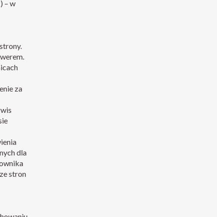
) – w
strony.
rwerem.
icach
enie za
rwis
sie
ienia
nych dla
kownika
ze stron
achowaniu