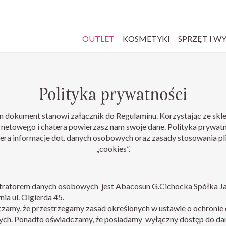
OUTLET
KOSMETYKI
SPRZĘT I W
Polityka prywatności
n dokument stanowi załącznik do Regulaminu. Korzystając ze skl
rnetowego i chatera powierzasz nam swoje dane. Polityka prywat
era informacje dot. danych osobowych oraz zasady stosowania p
„cookies”.
tratorem danych osobowych jest Abacosun G.Cichocka Spółka J
ia ul. Olgierda 45.
zamy, że przestrzegamy zasad określonych w ustawie o ochronie
ch. Ponadto oświadczamy, że posiadamy wyłączny dostęp do da