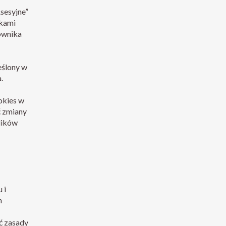
sesyjne”
ikami
ownika
eślony w
.
okies w
 zmiany
lików
 i
m
ć zasady