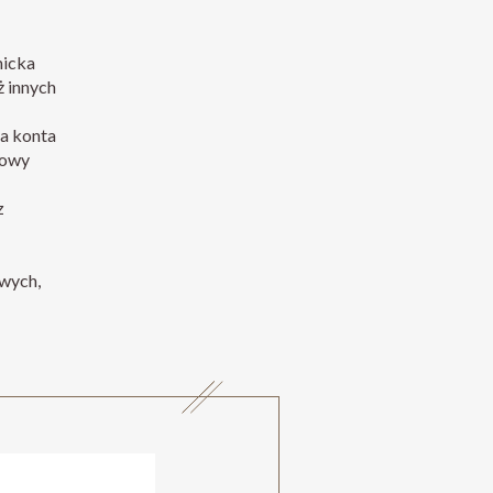
micka
ż innych
a konta
mowy
z
wych,