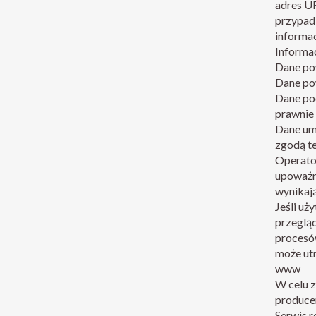
adres UR
przypadk
informac
Informac
Dane pow
Dane po
Dane po
prawnie
Dane umo
zgodą te
Operato
upoważn
wynikają
Jeśli uż
przegląd
procesów
może utr
www
W celu z
producen
Serwis r