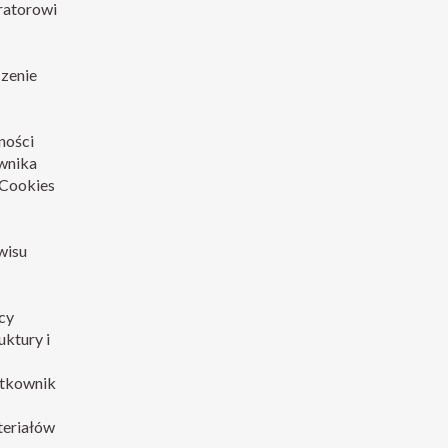
ratorowi
czenie
ności
wnika
 Cookies
wisu
cy
uktury i
ytkownik
teriałów