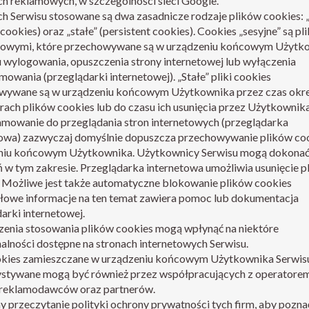
ch reklamowych, w szczególności sieci Google.
 Serwisu stosowane są dwa zasadnicze rodzaje plików cookies: „
 cookies) oraz „stałe” (persistent cookies). Cookies „sesyjne” są pl
owymi, które przechowywane są w urządzeniu końcowym Użytk
 wylogowania, opuszczenia strony internetowej lub wyłączenia
owania (przeglądarki internetowej). „Stałe” pliki cookies
wywane są w urządzeniu końcowym Użytkownika przez czas okr
ach plików cookies lub do czasu ich usunięcia przez Użytkownika
mowanie do przeglądania stron internetowych (przeglądarka
towa) zazwyczaj domyślnie dopuszcza przechowywanie plików co
niu końcowym Użytkownika. Użytkownicy Serwisu mogą dokonać
 w tym zakresie. Przeglądarka internetowa umożliwia usunięcie p
. Możliwe jest także automatyczne blokowanie plików cookies
łowe informacje na ten temat zawiera pomoc lub dokumentacja
arki internetowej.
zenia stosowania plików cookies mogą wpłynąć na niektóre
alności dostępne na stronach internetowych Serwisu.
ookies zamieszczane w urządzeniu końcowym Użytkownika Serwisu
stywane mogą być również przez współpracujących z operatore
 reklamodawców oraz partnerów.
 przeczytanie polityki ochrony prywatności tych firm, aby pozna