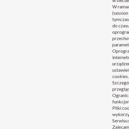
w siecia
W ramach
(session
tymczas
do czasu
oprogram
przecho
parametr
Oprogra
interne
urządze
ustawień
cookies
Szczegó
przegląd
Ogranic
funkcjon
Pliki c
wykorzy
Serwisu
Zalecamy