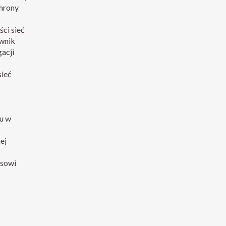
chrony
ci sieć
ownik
acji
sieć
u w
ej
isowi