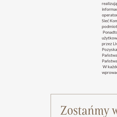
realizuj
informa
operato
Sieć Kom
podmiot
Ponadto
użytkow
przez Li
Pozyska
Państwa
Państwa
W każde
wprowadz
Zostańmy w