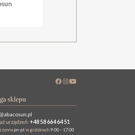
osun
ga sklepu
@abacosun.pl
aż urządzeń:
+48 58 664 64 51
a czynna
pn-pt
w godzinach
9:00 – 17:00