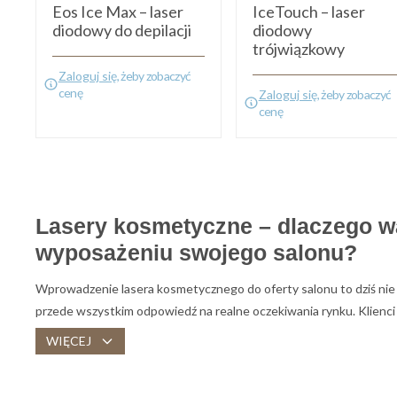
Eos Ice Max – laser
IceTouch – laser
diodowy do depilacji
diodowy
trójwiązkowy
Zaloguj się
, żeby zobaczyć
cenę
Zaloguj się
, żeby zobaczyć
cenę
Lasery kosmetyczne – dlaczego wa
wyposażeniu swojego salonu?
Wprowadzenie lasera kosmetycznego do oferty salonu to dziś nie 
przede wszystkim odpowiedź na realne oczekiwania rynku. Klienci
bezpiecznych i opartych na nowoczesnej technologii. Właśnie dl
WIĘCEJ
dominującą pozycję w branży beauty – pozwala rozszerzyć zakres u
wyróżnić się na tle konkurencji.