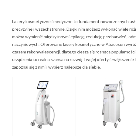
Lasery kosmetyczne i medyczne to fundament nowoczesnych usł
precyzyjne i wszechstronne. Dzięki nim możesz wykonać wiele ró
można wymienić między innymi epilację, redukcję przebarwień, od
naczyniowych. Oferowane lasery kosmetyczne w Abacosun wyróżni
czasem rekonwalescencji, dlatego cieszą się rosnącą popularnoś
urządzenia to realna szansa na rozwój Twojej oferty i zwiększenie
zapoznaj się z nimi i wybierz najlepsze dla siebie.