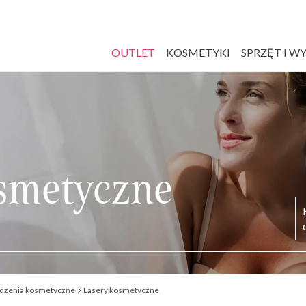
OUTLET
KOSMETYKI
SPRZĘT I W
smetyczne
dzenia kosmetyczne
Lasery kosmetyczne