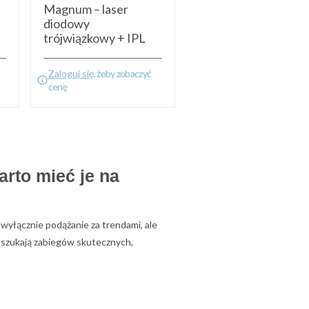
Magnum – laser
diodowy
trójwiązkowy + IPL
Zaloguj się
, żeby zobaczyć
cenę
rto mieć je na
wyłącznie podążanie za trendami, ale
 szukają zabiegów skutecznych,
atego technologia laserowa zdobywa
sług, zwiększyć jakość efektów oraz