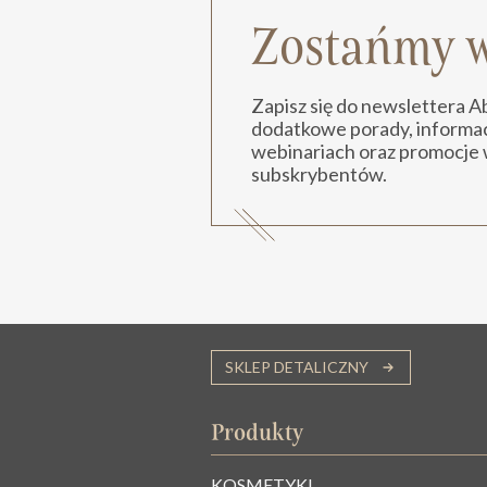
Zostańmy w
Zapisz się do newslettera 
dodatkowe porady, informacj
webinariach oraz promocje 
subskrybentów.
SKLEP DETALICZNY
Produkty
KOSMETYKI