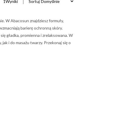
1
Wyniki
Sortuj
rmie. W Abacosun znajdziesz formuły,
wzmacniają barierę ochronną skóry.
je się gładka, promienna i zrelaksowana. W
 jak i do masażu twarzy. Przekonaj się o