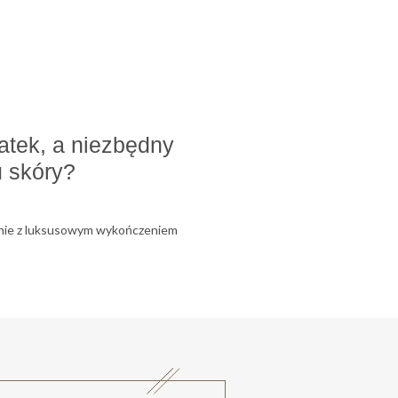
datek, a niezbędny
u skóry?
ównie z luksusowym wykończeniem
 to coś więcej – to potężne źródło
d naszej skóry.
 masażach czy rytuałach SPA, ale także
 Naturalne olejki, szczególnie te bogate
afią odżywiać skórę od podstaw –
pierają produkcję kolagenu, wygładzają, a