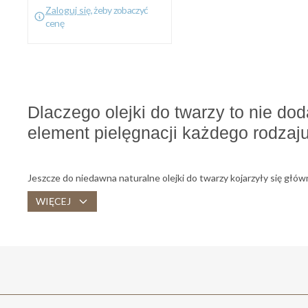
Zaloguj się
, żeby zobaczyć
cenę
Dlaczego olejki do twarzy to nie do
element pielęgnacji każdego rodzaj
Jeszcze do niedawna naturalne olejki do twarzy kojarzyły się gł
pielęgnacji lub aromatycznym dodatkiem do masażu. Dziś wiemy, że
WIĘCEJ
składników aktywnych, które realnie wpływają na kondycję i wyglą
W gabinetach kosmetycznych olejki wykorzystywane są głównie w
jako element kuracji nawilżających, regeneracyjnych i łagodzących.
w nienasycone kwasy tłuszczowe, antyoksydanty i witaminy, potr
przenikają w głębsze warstwy skóry, stymulują jej regenerację, ws