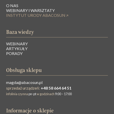
O NAS
WEBINARY I WARSZTATY
INSTYTUT URODY ABACOSUN
Baza wiedzy
WEBINARY
ARTYKUŁY
PORADY
Obsługa sklepu
magda@abacosun.pl
sprzedaż urządzeń:
+48 58 664 64 51
infolinia czynna
pn-pt
w godzinach
9:00 – 17:00
Informacje o sklepie