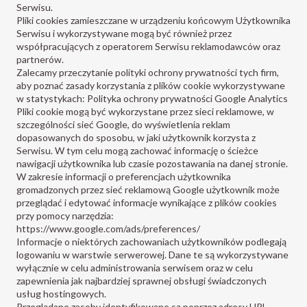
Serwisu.
Pliki cookies zamieszczane w urządzeniu końcowym Użytkownika
Serwisu i wykorzystywane mogą być również przez
współpracujących z operatorem Serwisu reklamodawców oraz
partnerów.
Zalecamy przeczytanie polityki ochrony prywatności tych firm,
aby poznać zasady korzystania z plików cookie wykorzystywane
w statystykach:
Polityka ochrony prywatności Google Analytics
Pliki cookie mogą być wykorzystane przez sieci reklamowe, w
szczególności sieć Google, do wyświetlenia reklam
dopasowanych do sposobu, w jaki użytkownik korzysta z
Serwisu. W tym celu mogą zachować informację o ścieżce
nawigacji użytkownika lub czasie pozostawania na danej stronie.
W zakresie informacji o preferencjach użytkownika
gromadzonych przez sieć reklamową Google użytkownik może
przeglądać i edytować informacje wynikające z plików cookies
przy pomocy narzędzia:
https://www.google.com/ads/preferences/
Informacje o niektórych zachowaniach użytkowników podlegają
logowaniu w warstwie serwerowej. Dane te są wykorzystywane
wyłącznie w celu administrowania serwisem oraz w celu
zapewnienia jak najbardziej sprawnej obsługi świadczonych
usług hostingowych.
Przeglądane zasoby identyfikowane są poprzez adresy URL.