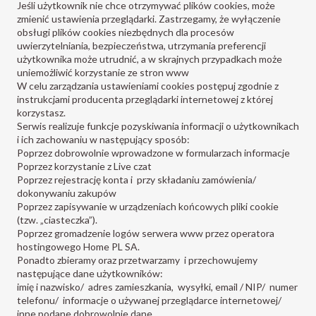
Jeśli użytkownik nie chce otrzymywać plików cookies, może
zmienić ustawienia przeglądarki. Zastrzegamy, że wyłączenie
obsługi plików cookies niezbędnych dla procesów
uwierzytelniania, bezpieczeństwa, utrzymania preferencji
użytkownika może utrudnić, a w skrajnych przypadkach może
uniemożliwić korzystanie ze stron www
W celu zarządzania ustawieniami cookies postępuj zgodnie z
instrukcjami producenta przeglądarki internetowej z której
korzystasz.
Serwis realizuje funkcje pozyskiwania informacji o użytkownikach
i ich zachowaniu w następujący sposób:
Poprzez dobrowolnie wprowadzone w formularzach informacje
Poprzez korzystanie z Live czat
Poprzez rejestrację konta i przy składaniu zamówienia/
dokonywaniu zakupów
Poprzez zapisywanie w urządzeniach końcowych pliki cookie
(tzw. „ciasteczka”).
Poprzez gromadzenie logów serwera www przez operatora
hostingowego Home PL SA.
Ponadto zbieramy oraz przetwarzamy i przechowujemy
następujące dane użytkowników:
imię i nazwisko/ adres zamieszkania, wysyłki, email / NIP/ numer
telefonu/ informacje o używanej przeglądarce internetowej/
inne podane dobrowolnie dane