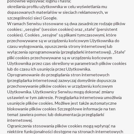
ponownie wpisywać loginu i hasła;
określania profilu użytkownika w celu wyświetlania mu
dopasowanych materiałów w sieciach reklamowych, w
szczególności sieci Google.
W ramach Serwisu stosowane są dwa zasadnicze rodzaje plików
cookies: „sesyjne” (session cookies) oraz „stałe” (persistent
cookies). Cookies „sesyjne” są plikami tymczasowymi, które
przechowywane są w urządzeniu końcowym Użytkownika do
czasu wylogowania, opuszczenia strony internetowej lub
wyłączenia oprogramowania (przeglądarki internetowej). „Stałe”
pliki cookies przechowywane są w urządzeniu końcowym
Użytkownika przez czas określony w parametrach plików cookies
lub do czasu ich usunięcia przez Użytkownika.
Oprogramowanie do przeglądania stron internetowych
(przeglądarka internetowa) zazwyczaj domyślnie dopuszcza
przechowywanie plików cookies w urządzeniu końcowym
Użytkownika. Użytkownicy Serwisu mogą dokonać zmiany
ustawień w tym zakresie. Przeglądarka internetowa umożliwia
usunięcie plików cookies. Możliwe jest także automatyczne
blokowanie plików cookies Szczegółowe informacje na ten
temat zawiera pomoc lub dokumentacja przeglądarki
internetowej.
Ograniczenia stosowania plików cookies mogą wpłynąć na
niektóre funkcjonalności dostępne na stronach internetowych