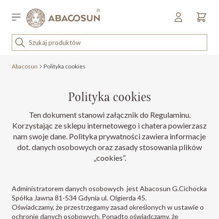
Przejdź do treści
Sklep detaliczny
OUTLET
Abacosun
Polityka cookies
KOSMETYKI
SPRZĘT I WYPOSAŻENIE
Polityka cookies
Ten dokument stanowi załącznik do Regulaminu.
Korzystając ze sklepu internetowego i chatera powierzasz
nam swoje dane. Polityka prywatności zawiera informacje
dot. danych osobowych oraz zasady stosowania plików
„cookies”.
Administratorem danych osobowych jest Abacosun G.Cichocka
Spółka Jawna 81-534 Gdynia ul. Olgierda 45.
Oświadczamy, że przestrzegamy zasad określonych w ustawie o
ochronie danych osobowych. Ponadto oświadczamy, że