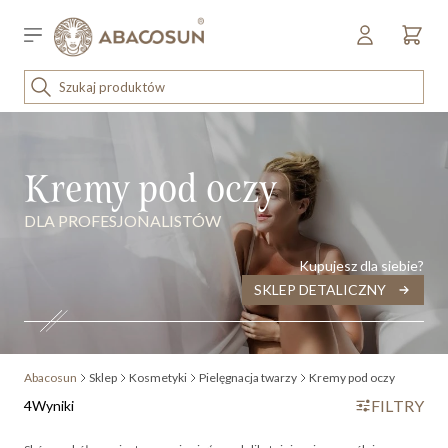
Przejdź do treści
Sklep detaliczny
OUTLET
ena malejąco
KOSMETYKI
Kremy pod oczy
SPRZĘT I WYPOSAŻENIE
DLA PROFESJONALISTÓW
Kupujesz dla siebie?
SKLEP DETALICZNY
Abacosun
Sklep
Kosmetyki
Pielęgnacja twarzy
Kremy pod oczy
FILTRY
4
Wyniki