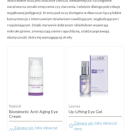
Skóra wokół oczu jest znacznie cieńsza, delikatniejsza i szczególnie
narażona na oznaki zmęczenia czy starzenia. I właśnie dlatego potrzebuje
wyjątkowej pielęgnacji. Kremy pod oczy dostępne w Abacosun łączą lekkie
konsystencje z intensywnym działaniem nawilżającym, wygładzającym i
rozjaśniającym. Dzięki starannie dobranym składnikom wspierają
mikrokrążenie, zmniejszają cienie i opuchliznę, a także poprawiają
elastyczność skóry tej wymagającej strefy.
Nabioli
Leorex
Biomimetic Anti-Aging Eye
Up-Lifting Eye Gel
Cream
Zaloguj się
, żeby zobaczyć
Zaloguj się
, żeby zobaczyć
cenę