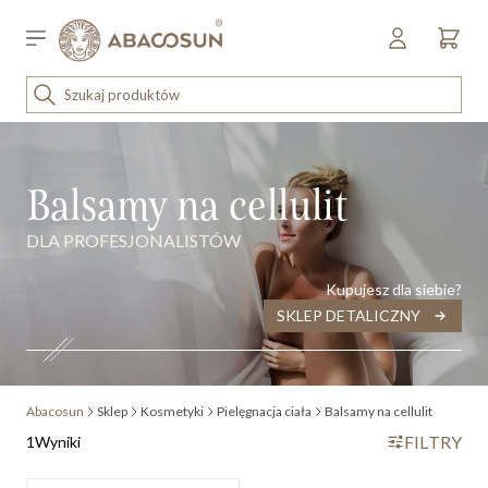
Przejdź do treści
Sklep detaliczny
OUTLET
ena malejąco
KOSMETYKI
Balsamy na cellulit
SPRZĘT I WYPOSAŻENIE
DLA PROFESJONALISTÓW
Kupujesz dla siebie?
SKLEP DETALICZNY
Abacosun
Sklep
Kosmetyki
Pielęgnacja ciała
Balsamy na cellulit
FILTRY
1
Wyniki