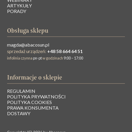
ARTYKUŁY
PORADY
Obsługa sklepu
magda@abacosun.pl
sprzedaż urządzeń:
+48 58 664 64 51
infolinia czynna
pn-pt
w godzinach
9:00 – 17:00
Informacje o sklepie
REGULAMIN
O NAS
POLITYKA PRYWATNOŚCI
POLITYKA COOKIES
PRAWA KONSUMENTA
BAZA WIEDZY
DOSTAWY
KONTAKT