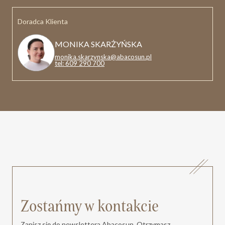
Doradca Klienta
MONIKA SKARŻYŃSKA
monika.skarzynska@abacosun.pl
tel: 609 290 700
Zostańmy w kontakcie
Zapisz się do newslettera Abacosun. Otrzymasz