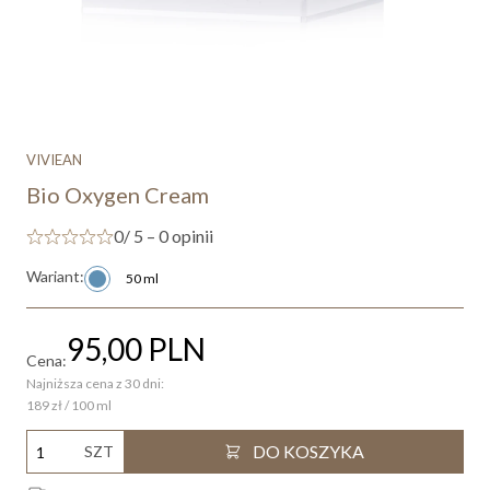
VIVIEAN
Bio Oxygen Cream
0
/ 5 – 0 opinii
Wariant:
50 ml
95,00
PLN
Cena:
Najniższa cena z 30 dni:
189 zł / 100 ml
DO KOSZYKA
SZT