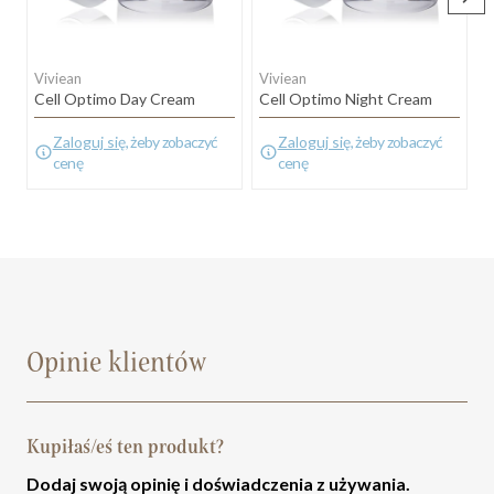
Viviean
Viviean
V
Cell Optimo Day Cream
Cell Optimo Night Cream
B
Zaloguj się
, żeby zobaczyć
Zaloguj się
, żeby zobaczyć
cenę
cenę
Opinie klientów
Kupiłaś/eś ten produkt?
Dodaj swoją opinię i doświadczenia z używania.