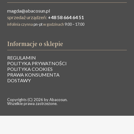
magda@abacosun.pl
sprzedaż urządzeń:
+48 58 664 64 51
infolinia czynna
pn-pt
w godzinach
9:00 – 17:00
Informacje o sklepie
REGULAMIN
O NAS
POLITYKA PRYWATNOŚCI
POLITYKA COOKIES
PRAWA KONSUMENTA
BAZA WIEDZY
DOSTAWY
KONTAKT
Copyrights (C) 2026 by Abacosun.
Wszelkie prawa zastrzeżone.