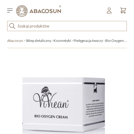
Przejdź do treści
Sklep detaliczny
OUTLET
Abacosun
Sklep detaliczny
Kosmetyki
Pielęgnacja twarzy
Bio Oxygen Cream
KOSMETYKI
SPRZĘT I WYPOSAŻENIE