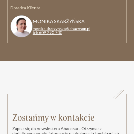
Doradca Klienta
MONIKA SKARŻYŃSKA
monika.skarzynska@abacosun.pl
tel: 609 290 700
Zostańmy w kontakcie
Zapisz się do newslettera Abacosun. Otrzymasz
dodatkowe porady, informacje o szkoleniach i webinariach