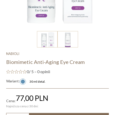
NABIOLI
Biomimetic Anti-Aging Eye Cream
0
/ 5 – 0 opinii
Wariant:
30 ml detal.
77,00
PLN
Cena:
Najniższa cena z 30 dni: