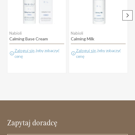
Nabioli
Nabioli
N
Calming Base Cream
Calming Milk
C
Zaloguj się
, żeby zobaczyć
Zaloguj się
, żeby zobaczyć
cenę
cenę
Zapytaj doradcę