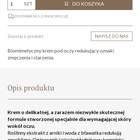
DO KOSZYKA
SZT
DOSTAWA W 1-2 DNI ROBOCZE
Zapytaj o produkt
NAPISZ DO NAS
Biomimetyczny krem pod oczy redukujący oznaki
zmęczenia i starzenia.
Opis produktu
Krem o delikatnej, a zarazem niezwykle skutecznej
formule stworzonej specjalnie dla wymagającej skóry
wokół oczu.
Roślinny ekstrakt z arniki i woda z bławatka redukują
opuchliznę. Ogórecznik i pięcioskładnikowy kompleks