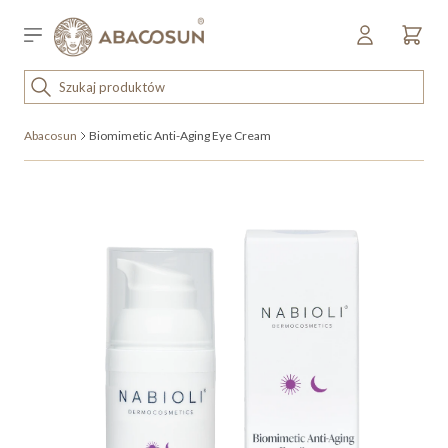
Przejdź do treści
Sklep detaliczny
OUTLET
Abacosun
Biomimetic Anti-Aging Eye Cream
KOSMETYKI
SPRZĘT I WYPOSAŻENIE