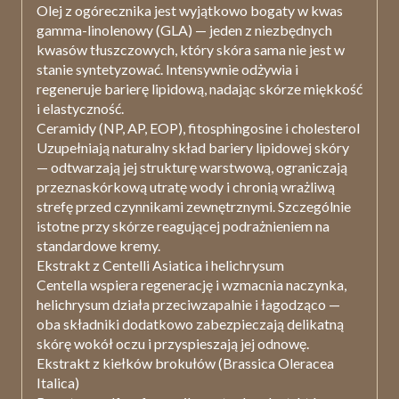
Olej z ogórecznika jest wyjątkowo bogaty w kwas
gamma-linolenowy (GLA) — jeden z niezbędnych
kwasów tłuszczowych, który skóra sama nie jest w
stanie syntetyzować. Intensywnie odżywia i
regeneruje barierę lipidową, nadając skórze miękkość
i elastyczność.
Ceramidy (NP, AP, EOP), fitosphingosine i cholesterol
Uzupełniają naturalny skład bariery lipidowej skóry
— odtwarzają jej strukturę warstwową, ograniczają
przeznaskórkową utratę wody i chronią wrażliwą
strefę przed czynnikami zewnętrznymi. Szczególnie
istotne przy skórze reagującej podrażnieniem na
standardowe kremy.
Ekstrakt z Centelli Asiatica i helichrysum
Centella wspiera regenerację i wzmacnia naczynka,
helichrysum działa przeciwzapalnie i łagodząco —
oba składniki dodatkowo zabezpieczają delikatną
skórę wokół oczu i przyspieszają jej odnowę.
Ekstrakt z kiełków brokułów (Brassica Oleracea
Italica)