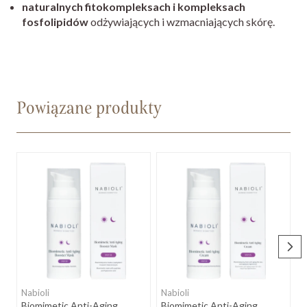
naturalnych fitokompleksach i kompleksach
fosfolipidów
odżywiających i wzmacniających skórę.
Powiązane produkty
Nabioli
Nabioli
N
Biomimetic Anti-Aging
Biomimetic Anti-Aging
B