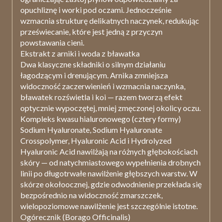
opuchliznę i worki pod oczami. Jednocześnie
wzmacnia strukturę delikatnych naczynek, redukując
przeświecanie, które jest jedną z przyczyn
powstawania cieni.
Ekstrakt z arniki i woda z bławatka
Dwa klasyczne składniki o silnym działaniu
łagodzącym i drenującym. Arnika zmniejsza
widoczność zaczerwienień i wzmacnia naczynka,
bławatek rozświetla i koi — razem tworzą efekt
optycznie wypoczętej, mniej zmęczonej okolicy oczu.
Kompleks kwasu hialuronowego (cztery formy)
Sodium Hyaluronate, Sodium Hyaluronate
Crosspolymer, Hyaluronic Acid i Hydrolyzed
Hyaluronic Acid nawilżają na różnych głębokościach
skóry — od natychmiastowego wypełnienia drobnych
linii po długotrwałe nawilżenie głębszych warstw. W
skórze okołoocznej, gdzie odwodnienie przekłada się
bezpośrednio na widoczność zmarszczek,
wielopoziomowe nawilżenie jest szczególnie istotne.
Ogórecznik (Borago Officinalis)