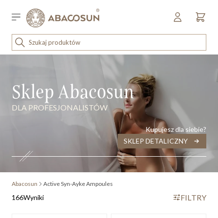
Przejdź do treści
Sklep detaliczny
OUTLET
ena malejąco
KOSMETYKI
Sklep Abacosun
SPRZĘT I WYPOSAŻENIE
DLA PROFESJONALISTÓW
Kupujesz dla siebie?
SKLEP DETALICZNY
Abacosun
Active Syn-Ayke Ampoules
FILTRY
166
Wyniki