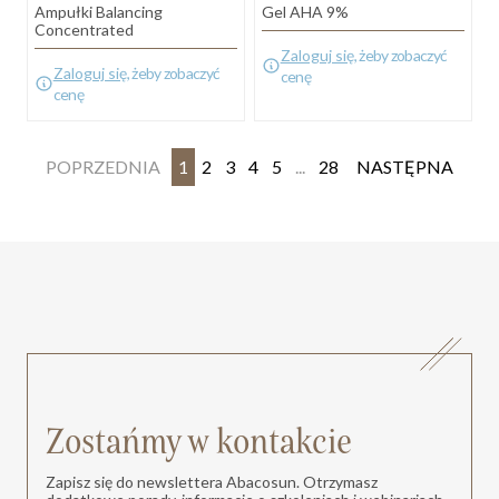
Ampułki Balancing
Gel AHA 9%
Concentrated
Zaloguj się
, żeby zobaczyć
Zaloguj się
, żeby zobaczyć
cenę
cenę
POPRZEDNIA
1
2
3
4
5
...
28
NASTĘPNA
Zostańmy w kontakcie
Zapisz się do newslettera Abacosun. Otrzymasz