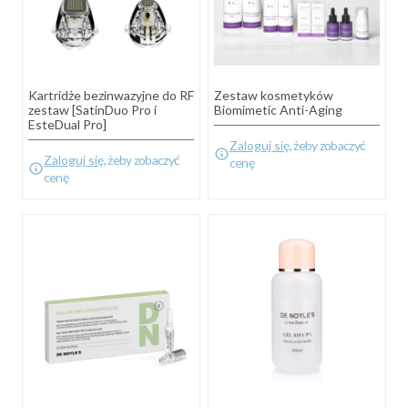
Kartridże bezinwazyjne do RF
Zestaw kosmetyków
zestaw [SatinDuo Pro i
Biomimetic Anti-Aging
EsteDual Pro]
Zaloguj się
, żeby zobaczyć
Zaloguj się
, żeby zobaczyć
cenę
cenę