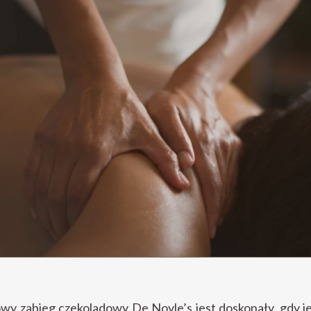
wy zabieg czekoladowy De Noyle’s jest doskonały, gdy je