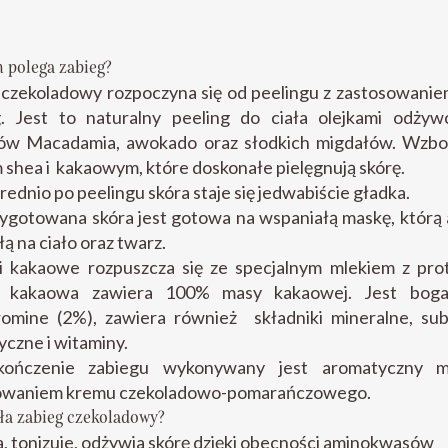
 polega zabieg?
 czekoladowy rozpoczyna się od peelingu z zastosowanie
g. Jest to naturalny peeling do ciała olejkami odżyw
ów Macadamia, awokado oraz słodkich migdałów. Wzb
shea i kakaowym, które doskonałe pielęgnują skórę.
ednio po peelingu skóra staje się jedwabiście gładka.
ygotowana skóra jest gotowa na wspaniałą maskę, którą 
łą na ciało oraz twarz.
ki kakaowe rozpuszcza się ze specjalnym mlekiem z prot
 kakaowa zawiera 100% masy kakaowej. Jest bo
omine (2%), zawiera również składniki mineralne, sub
czne i witaminy.
kończenie zabiegu wykonywany jest aromatyczny m
owaniem kremu czekoladowo-pomarańczowego.
ała zabieg czekoladowy?
, tonizuje, odżywia skórę dzięki obecności aminokwasów