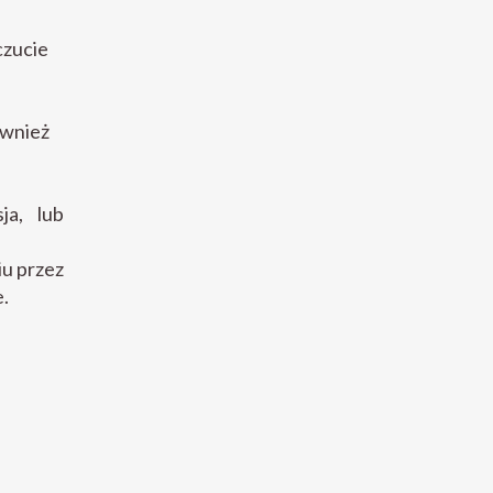
czucie
ównież
ja, lub
iu przez
e.