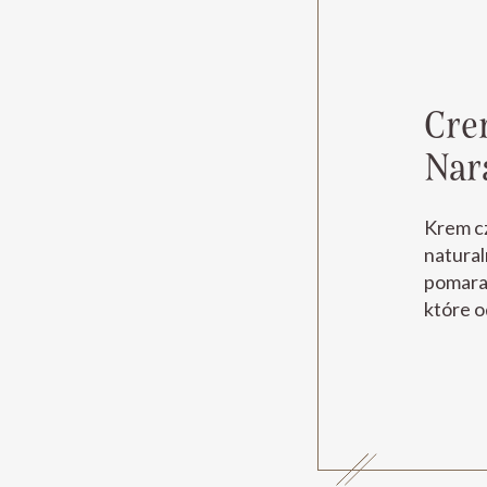
Cre
Nar
Krem c
natural
pomarań
które o