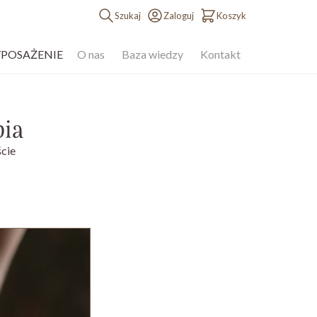
Szukaj
Zaloguj
Koszyk
YPOSAŻENIE
O nas
Baza wiedzy
Kontakt
pia
cie