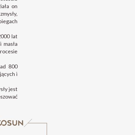
iała on
 zmysły,
biegach
000 lat
i masła
rocesie
nad 800
jących i
sły jest
koszować