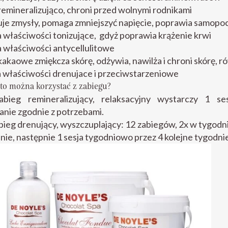
remineralizująco, chroni przed wolnymi rodnikami
je zmysły, pomaga zmniejszyć napięcie, poprawia samopo
 właściwości tonizujące, gdyż poprawia krążenie krwi
 właściwości antycellulitowe
akaowe zmiękcza skórę, odżywia, nawilża i chroni skórę, r
 właściwości drenujace i przeciwstarzeniowe
sto można korzystać z zabiegu?
abieg remineralizujący, relaksacyjny wystarczy 1 ses
anie zgodnie z potrzebami.
bieg drenujący, wyszczuplający: 12 zabiegów, 2x w tygodn
nie, następnie 1 sesja tygodniowo przez 4 kolejne tygodni