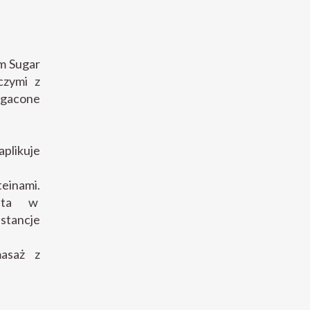
m Sugar
czymi z
ogacone
aplikuje
einami.
gata w
stancje
asaż z