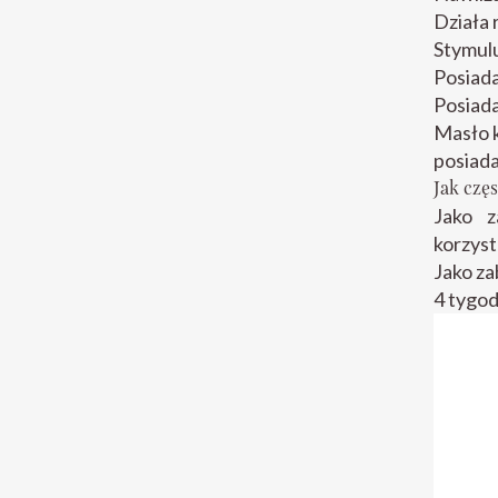
Działa 
Stymulu
Posiada
Posiada
Masło k
posiada
Jak czę
Jako z
korzyst
Jako za
4 tygod