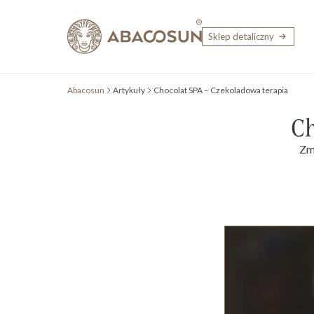
Przejdź do treści
Sklep detaliczny
Abacosun
Artykuły
Chocolat SPA – Czekoladowa terapia
Ch
Zm