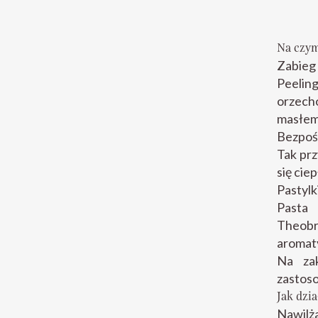
Na czym
Zabieg
Peelin
orzech
masłem 
Bezpośr
Tak prz
się ciep
Pastyl
Pasta
Theobr
aromaty
Na za
zastos
Jak dzi
Nawilża