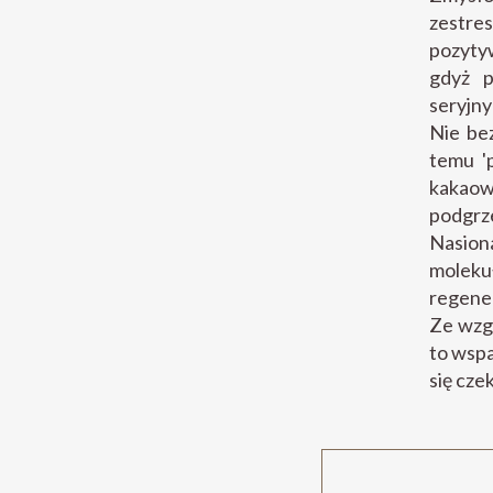
zestre
pozytyw
gdyż p
seryjny
Nie be
temu '
kakaow
podgrze
Nasion
molekuł
regene
Ze wzgl
to wspa
się cze