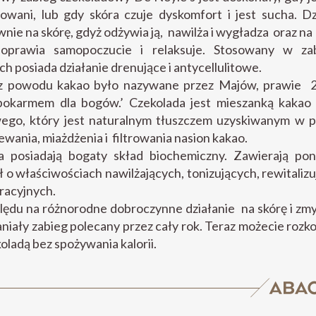
sowani, lub gdy skóra czuje dyskomfort i jest sucha. Dz
nie na skórę, gdyż odżywia ją, nawilża i wygładza oraz na
oprawia samopoczucie i relaksuje. Stosowany w za
ch posiada działanie drenujące i antycellulitowe.
z powodu kakao było nazywane przez Majów, prawie 2
pokarmem dla bogów.’ Czekolada jest mieszanką kakao 
ego, który jest naturalnym tłuszczem uzyskiwanym w p
wania, miażdżenia i filtrowania nasion kakao.
a posiadają bogaty skład biochemiczny. Zawierają po
 o właściwościach nawilżających, tonizujących, rewitalizu
racyjnych.
ędu na różnorodne dobroczynne działanie na skórę i zmy
niały zabieg polecany przez cały rok. Teraz możecie roz
koladą bez spożywania kalorii.