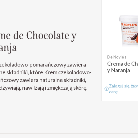
me de Chocolate y
anja
De Noyle’s
Crema de Ch
zekoladowo-pomarańczowy zawiera
y Naranja
ne składniki, które Krem czekoladowo-
czowy zawiera naturalne składniki,
Zaloguj się
, że
dżywiają, nawilżają i zmiękczają skórę.
cenę