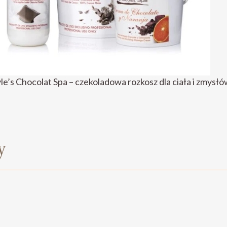
e’s Chocolat Spa – czekoladowa rozkosz dla ciała i zmysłó
y