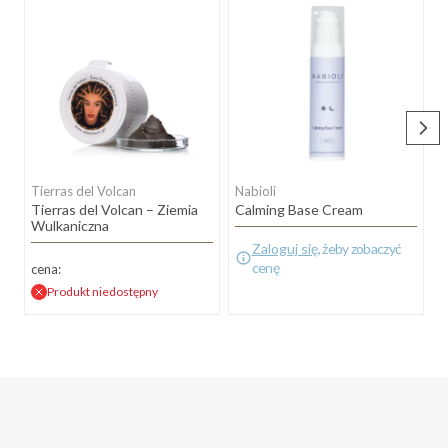
Tierras del Volcan
Nabioli
N
Tierras del Volcan – Ziemia
Calming Base Cream
C
Wulkaniczna
Zaloguj się
, żeby zobaczyć
cenę
cena:
Produkt niedostępny