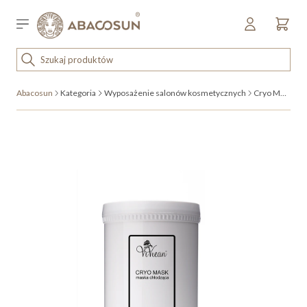
Przejdź do treści
Sklep detaliczny
OUTLET
Abacosun
Kategoria
Wyposażenie salonów kosmetycznych
Cryo Mask
KOSMETYKI
SPRZĘT I WYPOSAŻENIE