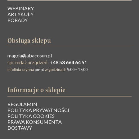
WEBINARY
ARTYKUŁY
PORADY
Obsługa sklepu
magda@abacosun.pl
sprzedaż urządzeń:
+48 58 664 64 51
infolinia czynna
pn-pt
w godzinach
9:00 – 17:00
Informacje o sklepie
REGULAMIN
O NAS
POLITYKA PRYWATNOŚCI
POLITYKA COOKIES
PRAWA KONSUMENTA
BAZA WIEDZY
DOSTAWY
KONTAKT