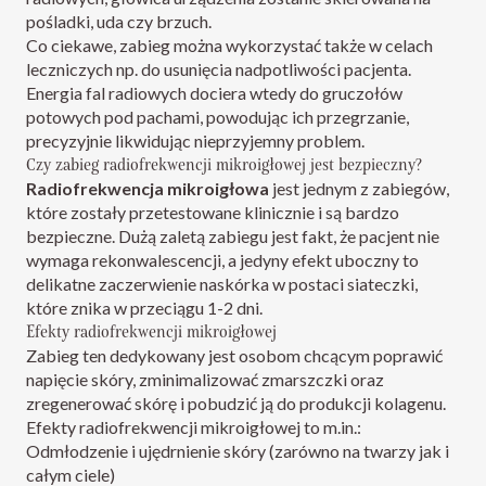
pośladki, uda czy brzuch.
Co ciekawe, zabieg można wykorzystać także w celach
leczniczych np. do usunięcia nadpotliwości pacjenta.
Energia fal radiowych dociera wtedy do gruczołów
potowych pod pachami, powodując ich przegrzanie,
precyzyjnie likwidując nieprzyjemny problem.
Czy zabieg radiofrekwencji mikroigłowej jest bezpieczny?
Radiofrekwencja mikroigłowa
jest jednym z zabiegów,
które zostały przetestowane klinicznie i są bardzo
bezpieczne. Dużą zaletą zabiegu jest fakt, że pacjent nie
wymaga rekonwalescencji, a jedyny efekt uboczny to
delikatne zaczerwienie naskórka w postaci siateczki,
które znika w przeciągu 1-2 dni.
Efekty radiofrekwencji mikroigłowej
Zabieg ten dedykowany jest osobom chcącym poprawić
napięcie skóry, zminimalizować zmarszczki oraz
zregenerować skórę i pobudzić ją do produkcji kolagenu.
Efekty radiofrekwencji mikroigłowej to m.in.:
Odmłodzenie i ujędrnienie skóry (zarówno na twarzy jak i
całym ciele)