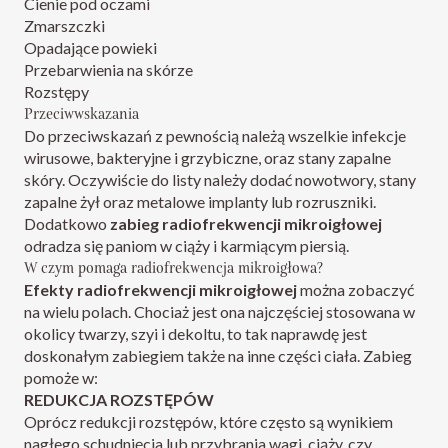
Cienie pod oczami
Zmarszczki
Opadające powieki
Przebarwienia na skórze
Rozstępy
Przeciwwskazania
Do przeciwskazań z pewnością należą wszelkie infekcje
wirusowe, bakteryjne i grzybiczne, oraz stany zapalne
skóry. Oczywiście do listy należy dodać nowotwory, stany
zapalne żył oraz metalowe implanty lub rozruszniki.
Dodatkowo
zabieg radiofrekwencji mikroigłowej
odradza się paniom w ciąży i karmiącym piersią.
W czym pomaga radiofrekwencja mikroigłowa?
Efekty
radiofrekwencji mikroigłowej
można zobaczyć
na wielu polach. Chociaż jest ona najczęściej stosowana w
okolicy twarzy, szyi i dekoltu, to tak naprawdę jest
doskonałym zabiegiem także na inne części ciała. Zabieg
pomoże w:
REDUKCJA ROZSTĘPÓW
Oprócz redukcji rozstępów, które często są wynikiem
nagłego schudnięcia lub przybrania wagi, ciąży, czy