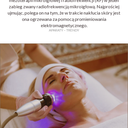
mezoterapii mikroigłowej i radiofrekwencji (RF) w jeden
zabieg zwany radiofrekwencją mikroigłową. Najprościej
ujmując, polega on na tym, że w trakcie nakłucia skóry jest
ona ogrzewana za pomocą promieniowania
elektromagnetycznego.
APARATY
–
TRENDY