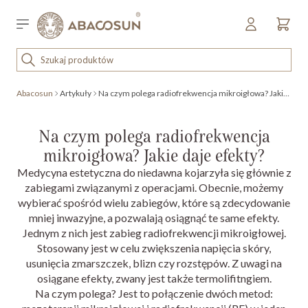
Przejdź do treści
Sklep detaliczny
OUTLET
Abacosun
Artykuły
Na czym polega radiofrekwencja mikroigłowa? Jakie daje efekty?
KOSMETYKI
SPRZĘT I WYPOSAŻENIE
Na czym polega radiofrekwencja
mikroigłowa? Jakie daje efekty?
Medycyna estetyczna do niedawna kojarzyła się głównie z
zabiegami związanymi z operacjami. Obecnie, możemy
wybierać spośród wielu zabiegów, które są zdecydowanie
mniej inwazyjne, a pozwalają osiągnąć te same efekty.
Jednym z nich jest zabieg radiofrekwencji mikroigłowej.
Stosowany jest w celu zwiększenia napięcia skóry,
usunięcia zmarszczek, blizn czy rozstępów. Z uwagi na
osiągane efekty, zwany jest także termolifitngiem.
Na czym polega? Jest to połączenie dwóch metod: