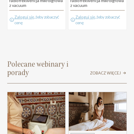
radiofrekwencja mikroigłowa
radiofrekwencja mikroigłowa
z vacuum
z vacuum
Zaloguj się
, żeby zobaczyć
Zaloguj się
, żeby zobaczyć
cenę
cenę
Polecane webinary i
porady
ZOBACZ WIĘCEJ