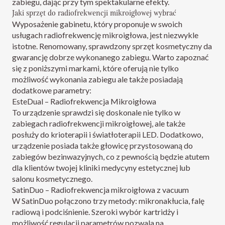
zabiegu, dając przy tym spektakularne efekty.
Jaki sprzęt do radiofrekwencji mikroigłowej wybrać
Wyposażenie gabinetu, który proponuje w swoich
usługach radiofrekwencję mikroigłowa, jest niezwykle
istotne. Renomowany, sprawdzony sprzęt kosmetyczny da
gwarancję dobrze wykonanego zabiegu. Warto zapoznać
się z poniższymi markami, które oferują nie tylko
możliwość wykonania zabiegu ale także posiadają
dodatkowe parametry:
EsteDual – Radiofrekwencja Mikroigłowa
To urządzenie sprawdzi się doskonale nie tylko w
zabiegach radiofrekwencji mikroigłowej, ale także
posłuży do krioterapii i światłoterapii LED. Dodatkowo,
urządzenie posiada także głowicę przystosowaną do
zabiegów bezinwazyjnych, co z pewnością będzie atutem
dla klientów twojej kliniki medycyny estetycznej lub
salonu kosmetycznego.
SatinDuo – Radiofrekwencja mikroigłowa z vacuum
W SatinDuo połączono trzy metody: mikronakłucia, falę
radiową i podciśnienie. Szeroki wybór kartridży i
możliwość regulacji parametrów pozwala na