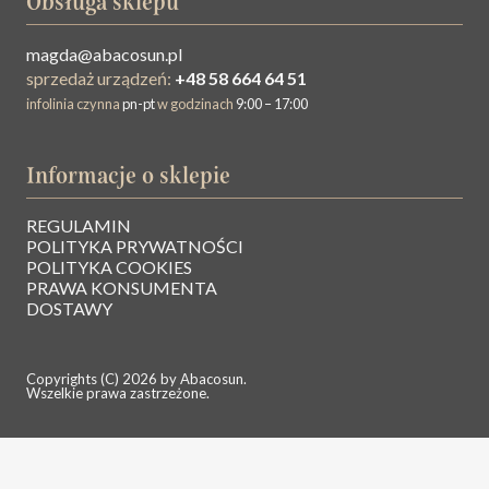
Obsługa sklepu
magda@abacosun.pl
sprzedaż urządzeń:
+48 58 664 64 51
infolinia czynna
pn-pt
w godzinach
9:00 – 17:00
Informacje o sklepie
REGULAMIN
O NAS
POLITYKA PRYWATNOŚCI
POLITYKA COOKIES
PRAWA KONSUMENTA
BAZA WIEDZY
DOSTAWY
KONTAKT
Copyrights (C) 2026 by Abacosun.
Wszelkie prawa zastrzeżone.