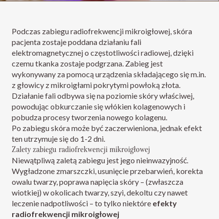
Podczas zabiegu radiofrekwencji mikroigłowej, skóra
pacjenta zostaje poddana działaniu fali
elektromagnetycznej o częstotliwości radiowej, dzięki
czemu tkanka zostaje podgrzana. Zabieg jest
wykonywany za pomocą urządzenia składającego się m.in.
z głowicy z mikroigłami pokrytymi powłoką złota.
Działanie fali odbywa się na poziomie skóry właściwej,
powodując obkurczanie się włókien kolagenowych i
pobudza procesy tworzenia nowego kolagenu.
Po zabiegu skóra może być zaczerwieniona, jednak efekt
ten utrzymuje się do 1-2 dni.
Zalety zabiegu radiofrekwencji mikroigłowej
Niewątpliwą zaletą zabiegu jest jego nieinwazyjność.
Wygładzone zmarszczki, usunięcie przebarwień, korekta
owalu twarzy, poprawa napięcia skóry – (zwłaszcza
wiotkiej) w okolicach twarzy, szyi, dekoltu czy nawet
leczenie nadpotliwości – to tylko niektóre
efekty
radiofrekwencji mikroigłowej