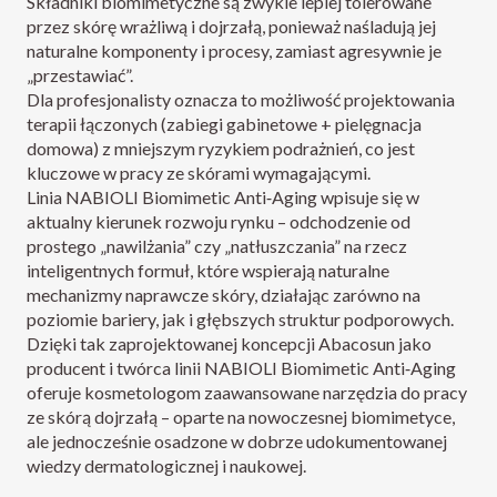
Składniki biomimetyczne są zwykle lepiej tolerowane
przez skórę wrażliwą i dojrzałą, ponieważ naśladują jej
naturalne komponenty i procesy, zamiast agresywnie je
„przestawiać”.
Dla profesjonalisty oznacza to możliwość projektowania
terapii łączonych (zabiegi gabinetowe + pielęgnacja
domowa) z mniejszym ryzykiem podrażnień, co jest
kluczowe w pracy ze skórami wymagającymi.
Linia NABIOLI Biomimetic Anti‑Aging wpisuje się w
aktualny kierunek rozwoju rynku – odchodzenie od
prostego „nawilżania” czy „natłuszczania” na rzecz
inteligentnych formuł, które wspierają naturalne
mechanizmy naprawcze skóry, działając zarówno na
poziomie bariery, jak i głębszych struktur podporowych.​
Dzięki tak zaprojektowanej koncepcji Abacosun jako
producent i twórca linii NABIOLI Biomimetic Anti‑Aging
oferuje kosmetologom zaawansowane narzędzia do pracy
ze skórą dojrzałą – oparte na nowoczesnej biomimetyce,
ale jednocześnie osadzone w dobrze udokumentowanej
wiedzy dermatologicznej i naukowej.