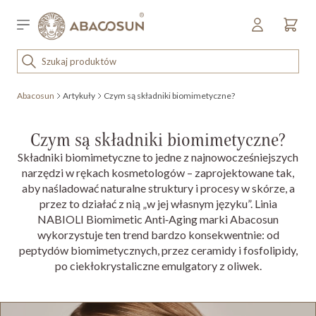
Przejdź do treści
Sklep detaliczny
OUTLET
Abacosun
Artykuły
Czym są składniki biomimetyczne?
KOSMETYKI
SPRZĘT I WYPOSAŻENIE
Czym są składniki biomimetyczne?
Składniki biomimetyczne to jedne z najnowocześniejszych
narzędzi w rękach kosmetologów – zaprojektowane tak,
aby naśladować naturalne struktury i procesy w skórze, a
przez to działać z nią „w jej własnym języku”. Linia
NABIOLI Biomimetic Anti‑Aging marki Abacosun
wykorzystuje ten trend bardzo konsekwentnie: od
peptydów biomimetycznych, przez ceramidy i fosfolipidy,
po ciekłokrystaliczne emulgatory z oliwek.​