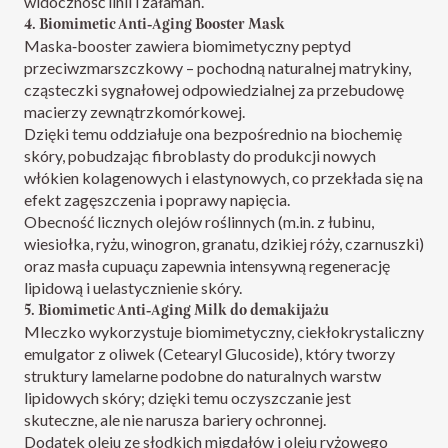
widoczność linii i załamań.​
4. Biomimetic Anti‑Aging Booster Mask
Maska‑booster zawiera biomimetyczny peptyd
przeciwzmarszczkowy – pochodną naturalnej matrykiny,
cząsteczki sygnałowej odpowiedzialnej za przebudowę
macierzy zewnątrzkomórkowej.​
Dzięki temu oddziałuje ona bezpośrednio na biochemię
skóry, pobudzając fibroblasty do produkcji nowych
włókien kolagenowych i elastynowych, co przekłada się na
efekt zagęszczenia i poprawy napięcia.
Obecność licznych olejów roślinnych (m.in. z łubinu,
wiesiołka, ryżu, winogron, granatu, dzikiej róży, czarnuszki)
oraz masła cupuaçu zapewnia intensywną regenerację
lipidową i uelastycznienie skóry.​
5. Biomimetic Anti‑Aging Milk
do demakijażu
Mleczko wykorzystuje biomimetyczny, ciekłokrystaliczny
emulgator z oliwek (Cetearyl Glucoside), który tworzy
struktury lamelarne podobne do naturalnych warstw
lipidowych skóry; dzięki temu oczyszczanie jest
skuteczne, ale nie narusza bariery ochronnej.​
Dodatek oleju ze słodkich migdałów i oleju ryżowego