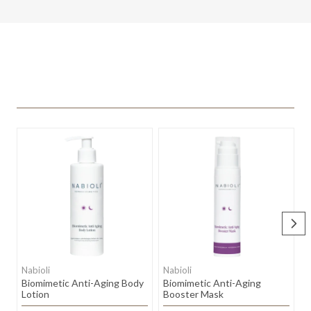
Nabioli
Nabioli
N
Biomimetic Anti-Aging Body
Biomimetic Anti-Aging
B
Lotion
Booster Mask
C