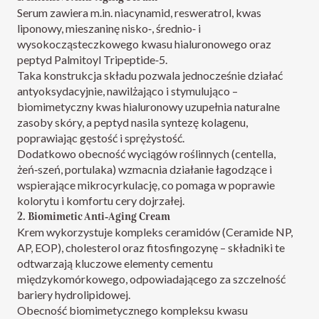
Serum zawiera m.in. niacynamid, resweratrol, kwas
liponowy, mieszaninę nisko‑, średnio‑ i
wysokocząsteczkowego kwasu hialuronowego oraz
peptyd Palmitoyl Tripeptide‑5.​
Taka konstrukcja składu pozwala jednocześnie działać
antyoksydacyjnie, nawilżająco i stymulująco –
biomimetyczny kwas hialuronowy uzupełnia naturalne
zasoby skóry, a peptyd nasila syntezę kolagenu,
poprawiając gęstość i sprężystość.​
Dodatkowo obecność wyciągów roślinnych (centella,
żeń‑szeń, portulaka) wzmacnia działanie łagodzące i
wspierające mikrocyrkulację, co pomaga w poprawie
kolorytu i komfortu cery dojrzałej.​
2. Biomimetic Anti‑Aging Cream
Krem wykorzystuje kompleks ceramidów (Ceramide NP,
AP, EOP), cholesterol oraz fitosfingozynę – składniki te
odtwarzają kluczowe elementy cementu
międzykomórkowego, odpowiadającego za szczelność
bariery hydrolipidowej.​
Obecność biomimetycznego kompleksu kwasu