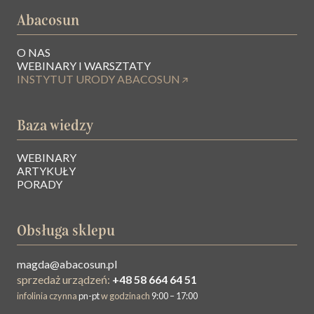
Abacosun
O NAS
WEBINARY I WARSZTATY
INSTYTUT URODY ABACOSUN
Baza wiedzy
WEBINARY
ARTYKUŁY
PORADY
Obsługa sklepu
magda@abacosun.pl
sprzedaż urządzeń:
+48 58 664 64 51
infolinia czynna
pn-pt
w godzinach
9:00 – 17:00