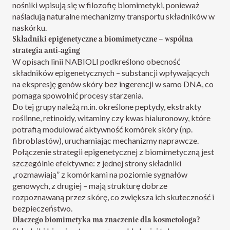
nośniki wpisują się w filozofię biomimetyki, ponieważ
naśladują naturalne mechanizmy transportu składników w
naskórku.​
Składniki epigenetyczne a biomimetyczne – wspólna
strategia anti‑aging
W opisach linii NABIOLI podkreślono obecność
składników epigenetycznych – substancji wpływających
na ekspresję genów skóry bez ingerencji w samo DNA, co
pomaga spowolnić procesy starzenia.​
Do tej grupy należą m.in. określone peptydy, ekstrakty
roślinne, retinoidy, witaminy czy kwas hialuronowy, które
potrafią modulować aktywność komórek skóry (np.
fibroblastów), uruchamiając mechanizmy naprawcze.​
Połączenie strategii epigenetycznej z biomimetyczną jest
szczególnie efektywne: z jednej strony składniki
„rozmawiają” z komórkami na poziomie sygnałów
genowych, z drugiej – mają strukturę dobrze
rozpoznawaną przez skórę, co zwiększa ich skuteczność i
bezpieczeństwo.
Dlaczego biomimetyka ma znaczenie dla kosmetologa?