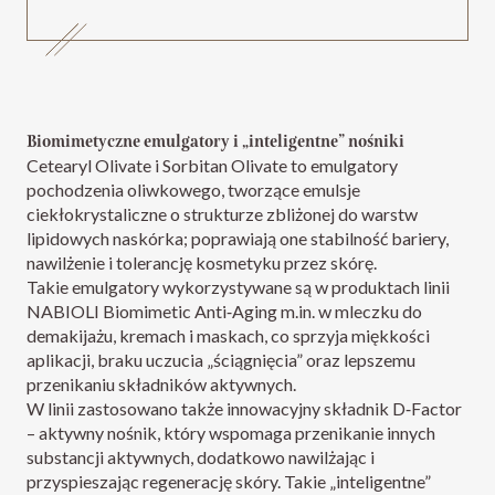
Biomimetyczne emulgatory i „inteligentne” nośniki
Cetearyl Olivate i Sorbitan Olivate to emulgatory
pochodzenia oliwkowego, tworzące emulsje
ciekłokrystaliczne o strukturze zbliżonej do warstw
lipidowych naskórka; poprawiają one stabilność bariery,
nawilżenie i tolerancję kosmetyku przez skórę.
Takie emulgatory wykorzystywane są w produktach linii
NABIOLI Biomimetic Anti‑Aging m.in. w mleczku do
demakijażu, kremach i maskach, co sprzyja miękkości
aplikacji, braku uczucia „ściągnięcia” oraz lepszemu
przenikaniu składników aktywnych.​
W linii zastosowano także innowacyjny składnik D‑Factor
– aktywny nośnik, który wspomaga przenikanie innych
substancji aktywnych, dodatkowo nawilżając i
przyspieszając regenerację skóry. Takie „inteligentne”