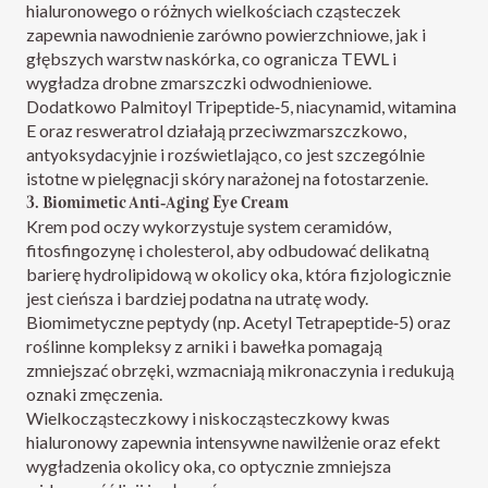
hialuronowego o różnych wielkościach cząsteczek
zapewnia nawodnienie zarówno powierzchniowe, jak i
głębszych warstw naskórka, co ogranicza TEWL i
wygładza drobne zmarszczki odwodnieniowe.​
Dodatkowo Palmitoyl Tripeptide‑5, niacynamid, witamina
E oraz resweratrol działają przeciwzmarszczkowo,
antyoksydacyjnie i rozświetlająco, co jest szczególnie
istotne w pielęgnacji skóry narażonej na fotostarzenie.​
3. Biomimetic Anti‑Aging Eye Cream
Krem pod oczy wykorzystuje system ceramidów,
fitosfingozynę i cholesterol, aby odbudować delikatną
barierę hydrolipidową w okolicy oka, która fizjologicznie
jest cieńsza i bardziej podatna na utratę wody.​
Biomimetyczne peptydy (np. Acetyl Tetrapeptide‑5) oraz
roślinne kompleksy z arniki i bawełka pomagają
zmniejszać obrzęki, wzmacniają mikronaczynia i redukują
oznaki zmęczenia.​
Wielkocząsteczkowy i niskocząsteczkowy kwas
hialuronowy zapewnia intensywne nawilżenie oraz efekt
wygładzenia okolicy oka, co optycznie zmniejsza