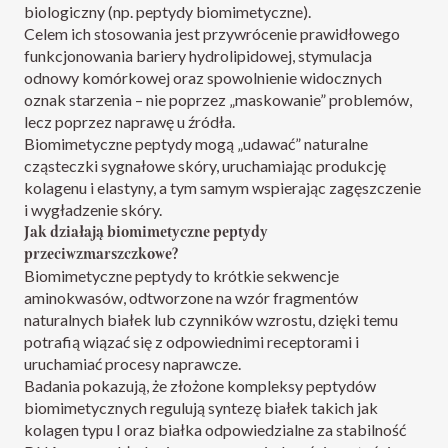
biologiczny (np. peptydy biomimetyczne).
Celem ich stosowania jest przywrócenie prawidłowego
funkcjonowania bariery hydrolipidowej, stymulacja
odnowy komórkowej oraz spowolnienie widocznych
oznak starzenia – nie poprzez „maskowanie” problemów,
lecz poprzez naprawę u źródła.
Biomimetyczne peptydy mogą „udawać” naturalne
cząsteczki sygnałowe skóry, uruchamiając produkcję
kolagenu i elastyny, a tym samym wspierając zagęszczenie
i wygładzenie skóry.
Jak działają biomimetyczne peptydy
przeciwzmarszczkowe?
Biomimetyczne peptydy to krótkie sekwencje
aminokwasów, odtworzone na wzór fragmentów
naturalnych białek lub czynników wzrostu, dzięki temu
potrafią wiązać się z odpowiednimi receptorami i
uruchamiać procesy naprawcze.
Badania pokazują, że złożone kompleksy peptydów
biomimetycznych regulują syntezę białek takich jak
kolagen typu I oraz białka odpowiedzialne za stabilność