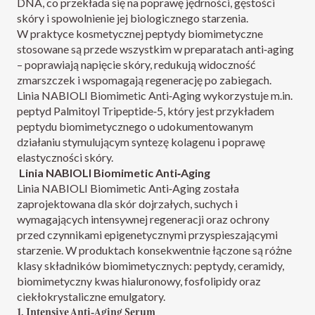
DNA, co przekłada się na poprawę jędrności, gęstości
skóry i spowolnienie jej biologicznego starzenia.
W praktyce kosmetycznej peptydy biomimetyczne
stosowane są przede wszystkim w preparatach anti‑aging
– poprawiają napięcie skóry, redukują widoczność
zmarszczek i wspomagają regenerację po zabiegach.
Linia NABIOLI Biomimetic Anti‑Aging wykorzystuje m.in.
peptyd Palmitoyl Tripeptide‑5, który jest przykładem
peptydu biomimetycznego o udokumentowanym
działaniu stymulującym syntezę kolagenu i poprawę
elastyczności skóry.​​
Linia NABIOLI Biomimetic Anti‑Aging
Linia NABIOLI Biomimetic Anti‑Aging została
zaprojektowana dla skór dojrzałych, suchych i
wymagających intensywnej regeneracji oraz ochrony
przed czynnikami epigenetycznymi przyspieszającymi
starzenie. W produktach konsekwentnie łączone są różne
klasy składników biomimetycznych: peptydy, ceramidy,
biomimetyczny kwas hialuronowy, fosfolipidy oraz
ciekłokrystaliczne emulgatory.​
1. Intensive Anti‑Aging Serum