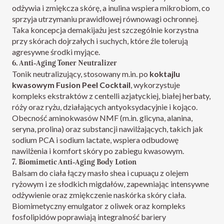
odżywia i zmiękcza skórę, a inulina wspiera mikrobiom, co
sprzyja utrzymaniu prawidłowej równowagi ochronnej.​​
Taka koncepcja demakijażu jest szczególnie korzystna
przy skórach dojrzałych i suchych, które źle tolerują
agresywne środki myjące.​
6. Anti‑Aging Toner Neutralizer
Tonik neutralizujący, stosowany m.in. po
koktajlu
kwasowym Fusion Peel Cocktail
, wykorzystuje
kompleks ekstraktów z centelli azjatyckiej, białej herbaty,
róży oraz ryżu, działających antyoksydacyjnie i kojąco.​
Obecność aminokwasów NMF (m.in. glicyna, alanina,
seryna, prolina) oraz substancji nawilżających, takich jak
sodium PCA i sodium lactate, wspiera odbudowę
nawilżenia i komfort skóry po zabiegu kwasowym.​​
7. Biomimetic Anti‑Aging Body Lotion
Balsam do ciała łączy masło shea i cupuaçu z olejem
ryżowym i ze słodkich migdałów, zapewniając intensywne
odżywienie oraz zmiękczenie naskórka skóry ciała.​
Biomimetyczny emulgator z oliwek oraz kompleks
fosfolipidów poprawiają integralność bariery