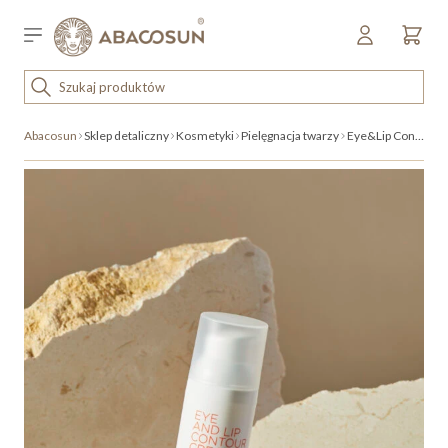
Przejdź do treści
Sklep detaliczny
OUTLET
Abacosun
Sklep detaliczny
Kosmetyki
Pielęgnacja twarzy
Eye&Lip Contour Cream
KOSMETYKI
SPRZĘT I WYPOSAŻENIE