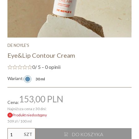
DE NOYLE’S
Eye&Lip Contour Cream
0
/ 5 – 0 opinii
Wariant:
30 ml
153,00
PLN
Cena:
Najniższa cena z 30 dni:
Produkt niedostępny
509 zł / 100 ml
DO KOSZYKA
SZT