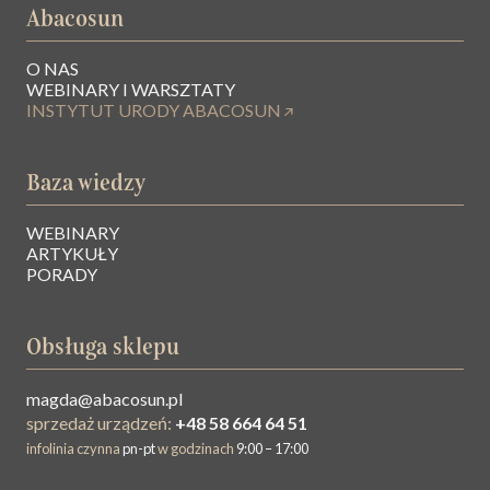
Abacosun
O NAS
WEBINARY I WARSZTATY
INSTYTUT URODY ABACOSUN
Baza wiedzy
WEBINARY
ARTYKUŁY
PORADY
Obsługa sklepu
magda@abacosun.pl
sprzedaż urządzeń:
+48 58 664 64 51
infolinia czynna
pn-pt
w godzinach
9:00 – 17:00