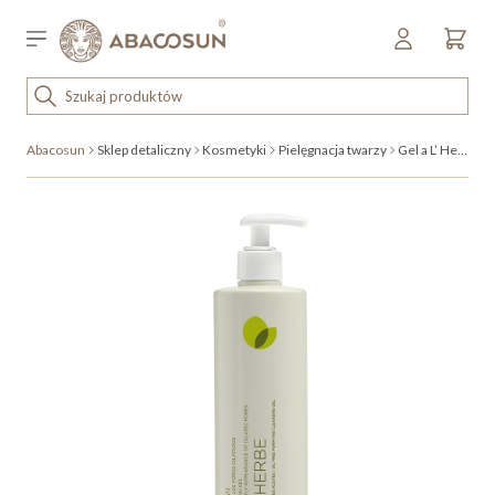
Przejdź do treści
Sklep detaliczny
OUTLET
Abacosun
Sklep detaliczny
Kosmetyki
Pielęgnacja twarzy
Gel a L’ Herbe
KOSMETYKI
SPRZĘT I WYPOSAŻENIE