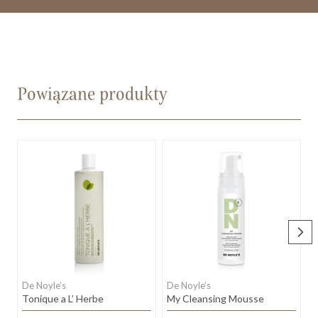
Powiązane produkty
De Noyle’s
De Noyle’s
D
Tonique a L’ Herbe
My Cleansing Mousse
V