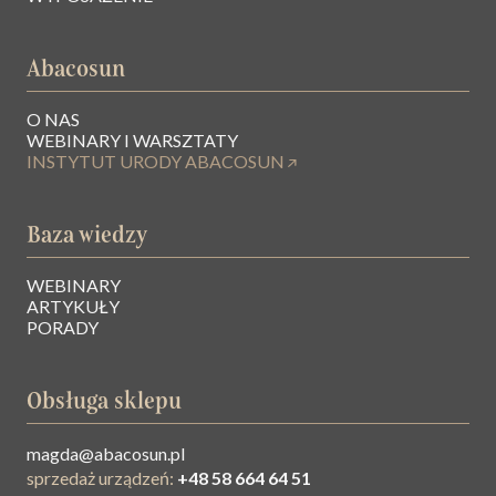
Abacosun
O NAS
WEBINARY I WARSZTATY
INSTYTUT URODY ABACOSUN
Baza wiedzy
WEBINARY
ARTYKUŁY
PORADY
Obsługa sklepu
magda@abacosun.pl
sprzedaż urządzeń:
+48 58 664 64 51