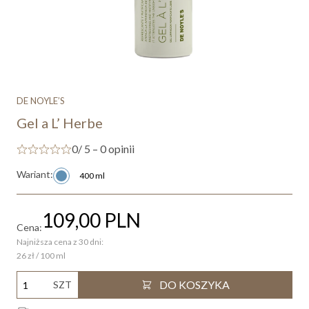
DE NOYLE’S
Gel a L’ Herbe
0
/ 5 – 0 opinii
Wariant:
400 ml
109,00
PLN
Cena:
Najniższa cena z 30 dni:
26 zł / 100 ml
DO KOSZYKA
SZT