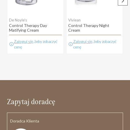
De Noyle’s
Viviean
Control Therapy Day
Control Therapy Night
M
Matifying Cream
Cream
Zaloguj się
, żeby zobaczyć
Zaloguj się
, żeby zobaczyć
cenę
cenę
Zapytaj doradcę
Doradca Klienta