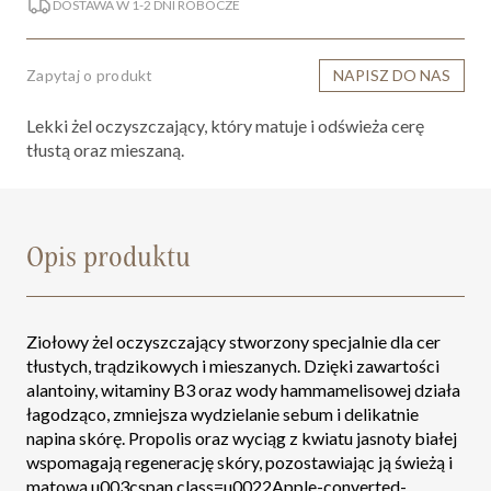
DOSTAWA W 1-2 DNI ROBOCZE
Zapytaj o produkt
NAPISZ DO NAS
Lekki żel oczyszczający, który matuje i odświeża cerę
tłustą oraz mieszaną.
Opis produktu
Ziołowy żel oczyszczający stworzony specjalnie dla cer
tłustych, trądzikowych i mieszanych. Dzięki zawartości
alantoiny, witaminy B3 oraz wody hammamelisowej działa
łagodząco, zmniejsza wydzielanie sebum i delikatnie
napina skórę. Propolis oraz wyciąg z kwiatu jasnoty białej
wspomagają regenerację skóry, pozostawiając ją świeżą i
matową.u003cspan class=u0022Apple-converted-