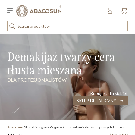
Przejdź do treści
Sklep detaliczny
OUTLET
ena malejąco
KOSMETYKI
Demakijaż twarzy cera
SPRZĘT I WYPOSAŻENIE
tłusta mieszana
DLA PROFESJONALISTÓW
Kupujesz dla siebie?
SKLEP DETALICZNY
Abacosun
Sklep
Kategoria
Wyposażenie salonów kosmetycznych
Demakijaż twarzy cera tłusta mieszana