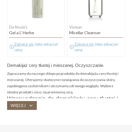
De Noyle's
Viviean
Gel a L' Herbe
Micellar Cleanser
Zaloguj się
, żeby zobaczyć
Zaloguj się
, żeby zobaczyć
cenę
cenę
Demakijaż cery tłustej i mieszanej. Oczyszczanie.
Zapraszamy do naszego sklepu po produkty do demakijażu cery tłustej i
mieszanej. Oferujemy skuteczne rozwiązania do oczyszczania skóry,
zapobiegania zaskórnikom i utrzymania zdrowego wyglądu. Wybierz
idealny produkt i ciesz się promienną cerą.
Wprowadzenie do demakijażu cery tłustej i
mieszanej
WIĘCEJ
Demakijaż cery tłustej i mieszanej to kluczowy element codziennej
pielęgnacji cery. Skóra tłusta charakteryzuje się nadmierną produkcją
sebum, co może prowadzić do zatykania porów i powstawania