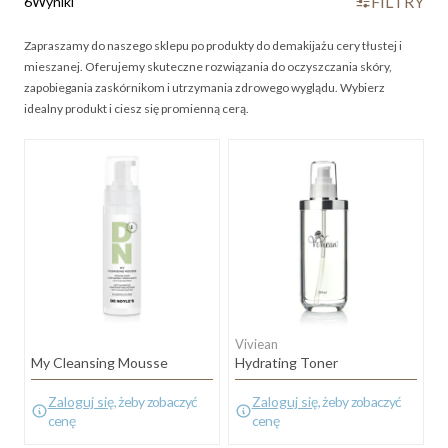
FILTRY
6
Wyniki
Zapraszamy do naszego sklepu po produkty do demakijażu cery tłustej i
mieszanej. Oferujemy skuteczne rozwiązania do oczyszczania skóry,
zapobiegania zaskórnikom i utrzymania zdrowego wyglądu. Wybierz
idealny produkt i ciesz się promienną cerą.
Viviean
My Cleansing Mousse
Hydrating Toner
Zaloguj się
, żeby zobaczyć
Zaloguj się
, żeby zobaczyć
cenę
cenę