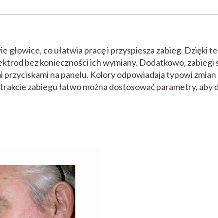
głowice, co ułatwia pracę i przyspiesza zabieg. Dzięki te
ektrod bez konieczności ich wymiany. Dodatkowo, zabiegi 
 przyciskami na panelu. Kolory odpowiadają typowi zmian 
W trakcie zabiegu łatwo można dostosować parametry, aby 