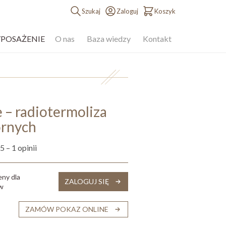
Szukaj
Zaloguj
Koszyk
YPOSAŻENIE
O nas
Baza wiedzy
Kontakt
 – radiotermoliza
órnych
 5 – 1 opinii
eny dla
ZALOGUJ SIĘ
ów
ZAMÓW POKAZ ONLINE