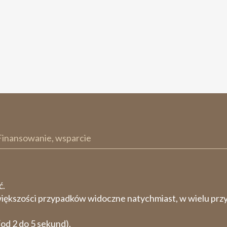
Finansowanie, wsparcie
ć.
większości przypadków widoczne natychmiast, w wielu pr
(od 2 do 5 sekund).