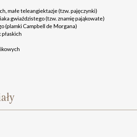
, małe teleangiektazje (tzw. pajęczynki)
iaka gwiaździstego (tzw. znamię pająkowate)
o (plamki Campbell de Morgana)
 płaskich
zikowych
ały