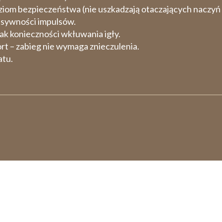
ziom bezpieczeństwa (nie uszkadzają otaczających naczyń i
nsywności impulsów.
ak konieczności wkłuwania igły.
t – zabieg nie wymaga znieczulenia.
atu.