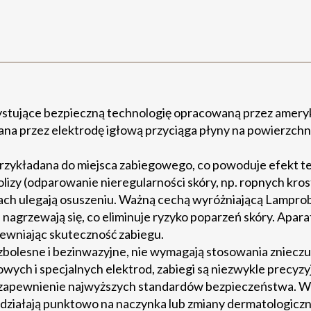
stujące bezpieczną technologię opracowaną przez amery
ana przez elektrodę igłową przyciąga płyny na powierzchni
przykładana do miejsca zabiegowego, co powoduje efekt te
lizy (odparowanie nieregularności skóry, np. ropnych kros
ach ulegają osuszeniu. Ważną cechą wyróżniającą Lamprob
e nagrzewają się, co eliminuje ryzyko poparzeń skóry. Apara
apewniając skuteczność zabiegu.
zbolesne i bezinwazyjne, nie wymagają stosowania znieczu
iowych i specjalnych elektrod, zabiegi są niezwykle precyzy
 zapewnienie najwyższych standardów bezpieczeństwa. W
działają punktowo na naczynka lub zmiany dermatologiczn