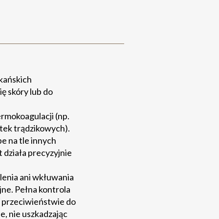
kańskich
ę skóry lub do
rmokoagulacji (np.
tek trądzikowych).
e na tle innych
t działa precyzyjnie
lenia ani wkłuwania
jne. Pełna kontrola
 przeciwieństwie do
e, nie uszkadzając