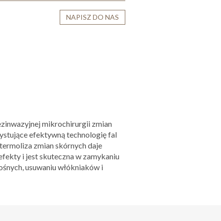
NAPISZ DO NAS
zinwazyjnej mikrochirurgii zmian
stujące efektywną technologię fal
termoliza zmian skórnych daje
fekty i jest skuteczna w zamykaniu
ośnych, usuwaniu włókniaków i