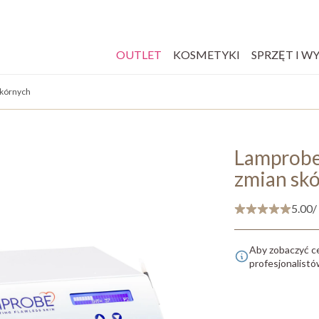
OUTLET
KOSMETYKI
SPRZĘT I W
skórnych
Lamprobe
zmian sk
5.00
/
Aby zobaczyć c
profesjonalist