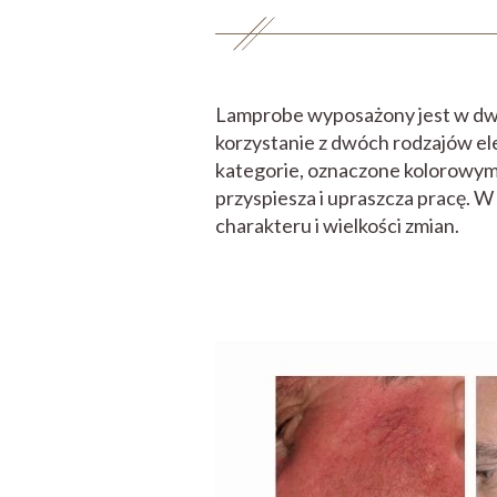
Lamprobe wyposażony jest w dwie 
korzystanie z dwóch rodzajów el
kategorie, oznaczone kolorowymi
przyspiesza i upraszcza pracę. 
charakteru i wielkości zmian.