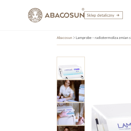
Przejdź do treści
Sklep detaliczny
Abacosun
Lamprobe – radiotermoliza zmian 