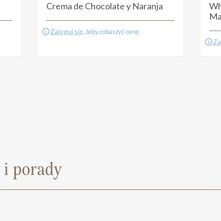
Crema de Chocolate y Naranja
Wh
Ma
Zaloguj się
, żeby zobaczyć cenę
Za
 i porady