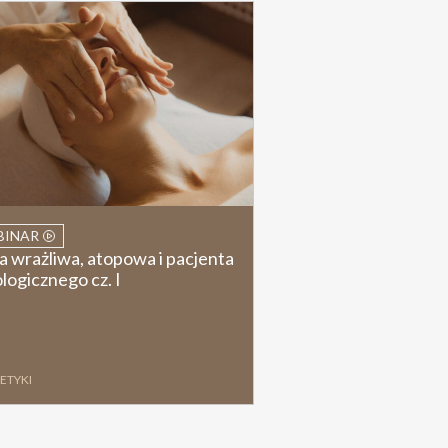
BINAR
a wrażliwa, atopowa i pacjenta
logicznego cz. I
ETYKI