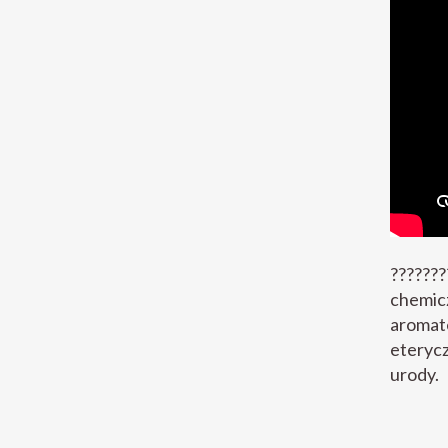
???????
chemicz
aromat
eterycz
urody.