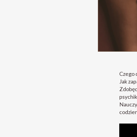
Czego d
Jak zap
Zdobędz
psychik
Nauczys
codzien