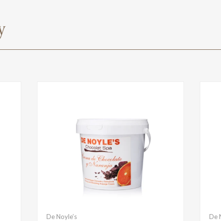
y
De Noyle’s
De 