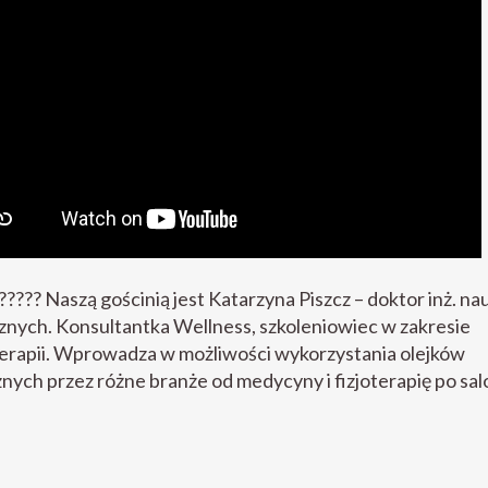
?‍???? Naszą gościnią jest Katarzyna Piszcz – doktor inż. na
nych. Konsultantka Wellness, szkoleniowiec w zakresie
erapii. Wprowadza w możliwości wykorzystania olejków
nych przez różne branże od medycyny i fizjoterapię po sa