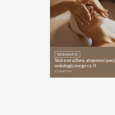
WEBINAR
Skóra wrażliwa, atopowa i pac
onkologicznego cz. II
KOSMETYKI