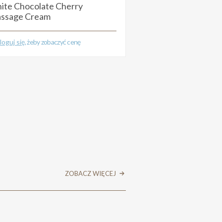
ite Chocolate Cherry
White Chocolate 
ssage Cream
Zaloguj się
, żeby zobac
loguj się
, żeby zobaczyć cenę
ZOBACZ WIĘCEJ