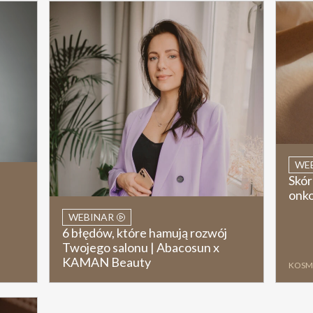
WE
Skór
onko
WEBINAR
6 błędów, które hamują rozwój
Twojego salonu | Abacosun x
KAMAN Beauty
KOSM