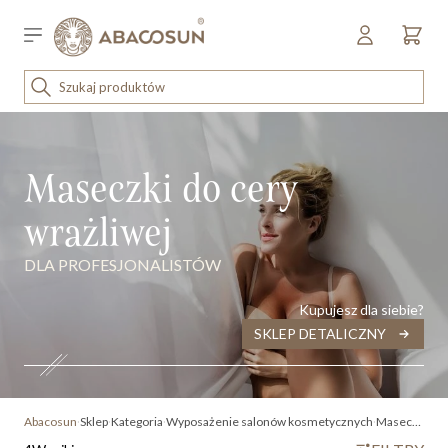
Przejdź do treści
Sklep detaliczny
OUTLET
ena malejąco
KOSMETYKI
Maseczki do cery
SPRZĘT I WYPOSAŻENIE
wrażliwej
DLA PROFESJONALISTÓW
Kupujesz dla siebie?
SKLEP DETALICZNY
Abacosun
Sklep
Kategoria
Wyposażenie salonów kosmetycznych
Maseczki do twarzy dla cery wrażliwej