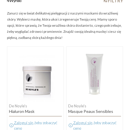
FILTRY
4
Wyniki
Zanurz się w świat delikatnej pielęgnacji z naszymi maskami do wrażliwej
skóry. Wybierz maskę, która ukoi i zregeneruje Twoją cerę. Mamy sporo
opcji, które sprawią, że Twoja wrażliwa skóra dostanie to, czego potrzebuje,
żeby wyglądać zdrowo i promiennie. Znajdź swoją idealną maskę i ciesz się
piękną, zadbaną skórą każdego dnia!
De Noyle's
De Noyle's
Hialuron Mask
Masque Peaux Sensibles
Zaloguj się
, żeby zobaczyć
Zaloguj się
, żeby zobaczyć
cenę
cenę