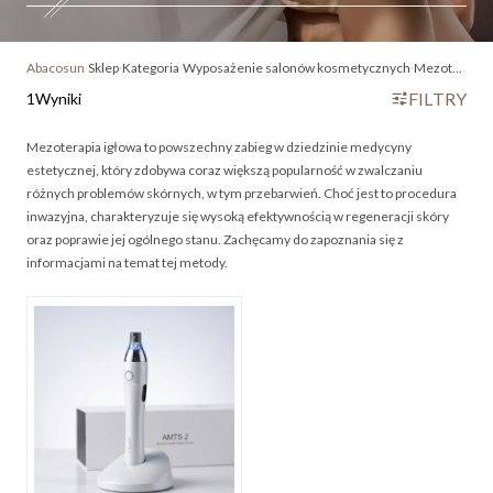
Abacosun
Sklep
Kategoria
Wyposażenie salonów kosmetycznych
Mezoterapia na przebarwienia twarzy
FILTRY
1
Wyniki
Mezoterapia igłowa to powszechny zabieg w dziedzinie medycyny
estetycznej, który zdobywa coraz większą popularność w zwalczaniu
różnych problemów skórnych, w tym przebarwień. Choć jest to procedura
inwazyjna, charakteryzuje się wysoką efektywnością w regeneracji skóry
oraz poprawie jej ogólnego stanu. Zachęcamy do zapoznania się z
informacjami na temat tej metody.