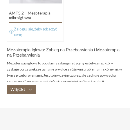
AMTS 2 – Mezoterapia
mikroigłowa
Zaloguj się
, żeby zobaczyć
cenę
Mezoterapia Igłowa: Zabieg na Przebarwienia i Mezoterapia
na Przebarwienia
Mezoterapia igłowa to popularny zabieg medycyny estetycznej, który
zyskuje coraz większe uznanie w walce z różnymi problemami skórnymi, w
tym z przebarwieniami. Jest to inwazyjny zabieg, ale cechuje go wysoka
skuteczność w regeneracji skóry i poprawie jej ogólnej kondycji.
Zapraszamy do zgłębienia wiedzy na temat tej procedury.
WIĘCEJ
Czym jest mezoterapia?
Definicja mezoterapii
Mezoterapia to zabieg medycyny estetycznej polegający na wprowadzaniu
substancji aktywnych bezpośrednio w głąb skóry. Dzięki temu omija się
barierę naskórkową, co zapewnia lepsze wchłanianie i skuteczniejsze