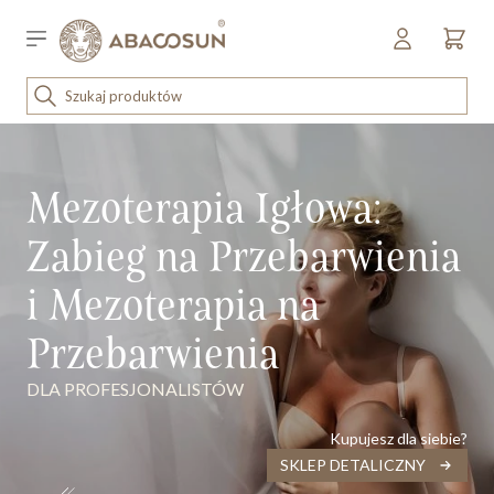
Przejdź do treści
Sklep detaliczny
OUTLET
ena malejąco
KOSMETYKI
Mezoterapia Igłowa:
SPRZĘT I WYPOSAŻENIE
Zabieg na Przebarwienia
i Mezoterapia na
Przebarwienia
DLA PROFESJONALISTÓW
Kupujesz dla siebie?
SKLEP DETALICZNY