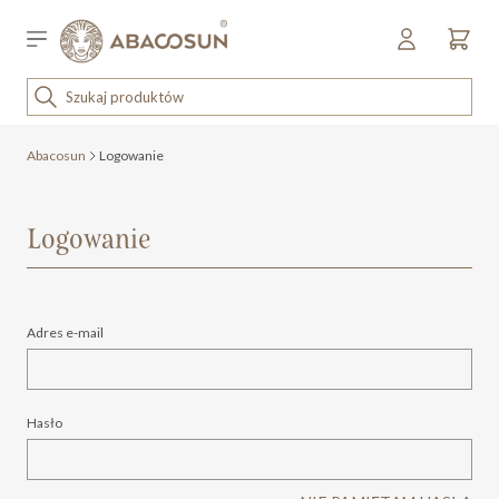
Przejdź do treści
Sklep detaliczny
OUTLET
KOSMETYKI
Abacosun
Logowanie
SPRZĘT I WYPOSAŻENIE
Logowanie
Adres e-mail
Hasło