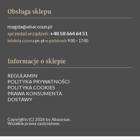
Obsługa sklepu
magda@abacosun.pl
sprzedaż urządzeń:
+48 58 664 64 51
infolinia czynna
pn-pt
w godzinach
9:00 – 17:00
Informacje o sklepie
REGULAMIN
O NAS
POLITYKA PRYWATNOŚCI
POLITYKA COOKIES
PRAWA KONSUMENTA
BAZA WIEDZY
DOSTAWY
KONTAKT
Copyrights (C) 2026 by Abacosun.
Wszelkie prawa zastrzeżone.