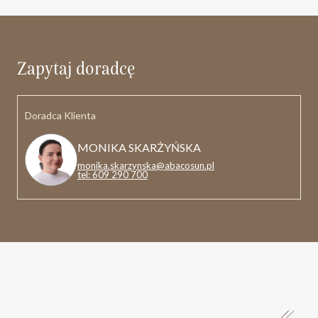
Zapytaj doradcę
Doradca Klienta
MONIKA SKARŻYŃSKA
monika.skarzynska@abacosun.pl
tel: 609 290 700