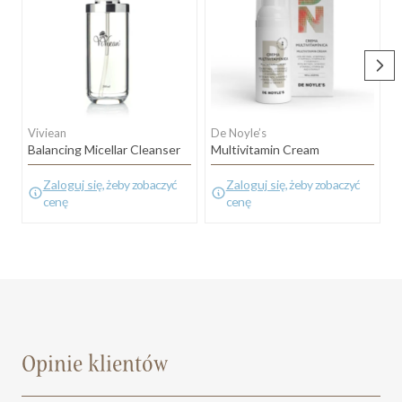
Viviean
De Noyle’s
D
Balancing Micellar Cleanser
Multivitamin Cream
R
Zaloguj się
, żeby zobaczyć
Zaloguj się
, żeby zobaczyć
cenę
cenę
Opinie klientów