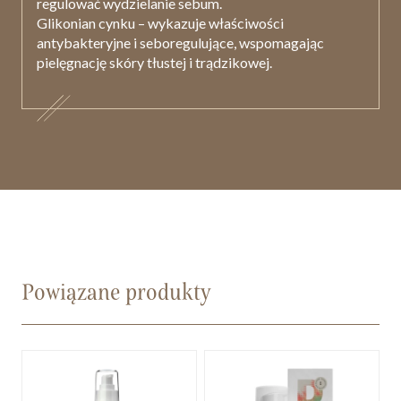
regulować wydzielanie sebum.
Glikonian cynku
– wykazuje właściwości
antybakteryjne i seboregulujące, wspomagając
pielęgnację skóry tłustej i trądzikowej.
Powiązane produkty