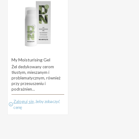
My Moisturising Gel
Żel dedykowany cerom
tłustym, mieszanym i
problematycznym, również
przy przesuszeniu i
podrażnien…
Zaloguj się
, żeby zobaczyć
cenę