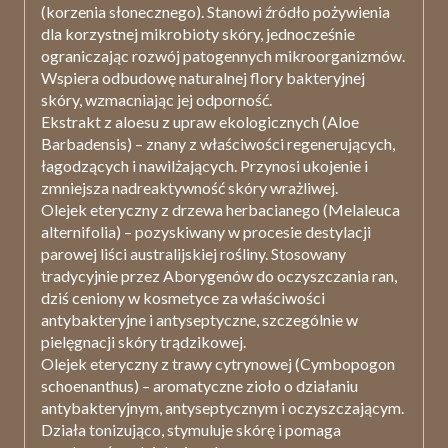
(korzenia słonecznego). Stanowi źródło pożywienia
dla korzystnej mikrobioty skóry, jednocześnie
ograniczając rozwój patogennych mikroorganizmów.
Wspiera odbudowę naturalnej flory bakteryjnej
skóry, wzmacniając jej odporność.
Ekstrakt z aloesu z upraw ekologicznych (Aloe
Barbadensis)
– znany z właściwości regenerujących,
łagodzących i nawilżających. Przynosi ukojenie i
zmniejsza nadreaktywność skóry wrażliwej.
Olejek eteryczny z drzewa herbacianego
(Melaleuca
alternifolia) – pozyskiwany w procesie destylacji
parowej liści australijskiej rośliny. Stosowany
tradycyjnie przez Aborygenów do oczyszczania ran,
dziś ceniony w kosmetyce za właściwości
antybakteryjne i antyseptyczne, szczególnie w
pielęgnacji skóry trądzikowej.
Olejek eteryczny z trawy cytrynowej
(Cymbopogon
schoenanthus) – aromatyczne zioło o działaniu
antybakteryjnym, antyseptycznym i oczyszczającym.
Działa tonizująco, stymuluje skórę i pomaga