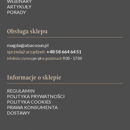
WEBINARY
ARTYKUŁY
PORADY
Obsługa sklepu
magda@abacosun.pl
sprzedaż urządzeń:
+48 58 664 64 51
infolinia czynna
pn-pt
w godzinach
9:00 – 17:00
Informacje o sklepie
REGULAMIN
O NAS
POLITYKA PRYWATNOŚCI
POLITYKA COOKIES
PRAWA KONSUMENTA
BAZA WIEDZY
DOSTAWY
KONTAKT