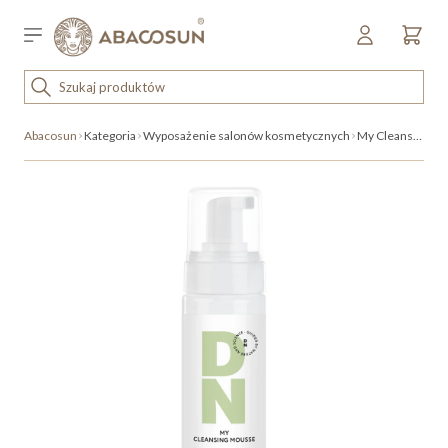
Przejdź do treści
Sklep detaliczny
OUTLET
Abacosun
Kategoria
Wyposażenie salonów kosmetycznych
My Cleansing Mousse
KOSMETYKI
SPRZĘT I WYPOSAŻENIE