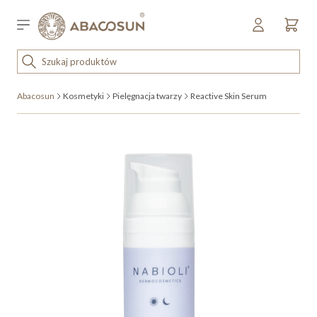
Przejdź do treści
Sklep detaliczny
OUTLET
Abacosun
Kosmetyki
Pielęgnacja twarzy
Reactive Skin Serum
KOSMETYKI
SPRZĘT I WYPOSAŻENIE