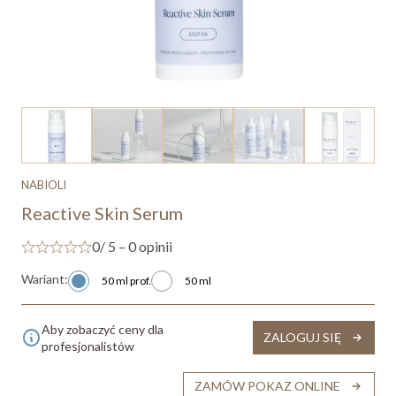
NABIOLI
Reactive Skin Serum
0
/ 5 – 0 opinii
Wariant:
50 ml prof.
50 ml
Aby zobaczyć ceny dla
ZALOGUJ SIĘ
profesjonalistów
ZAMÓW POKAZ ONLINE