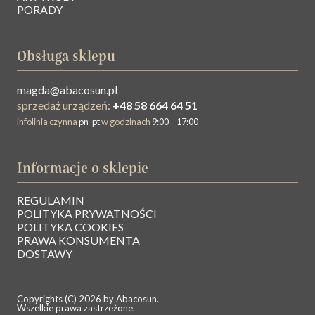
PORADY
Obsługa sklepu
magda@abacosun.pl
sprzedaż urządzeń:
+48 58 664 64 51
infolinia czynna
pn-pt
w godzinach
9:00 – 17:00
Informacje o sklepie
REGULAMIN
O NAS
POLITYKA PRYWATNOŚCI
POLITYKA COOKIES
PRAWA KONSUMENTA
BAZA WIEDZY
DOSTAWY
KONTAKT
Copyrights (C) 2026 by Abacosun.
Wszelkie prawa zastrzeżone.