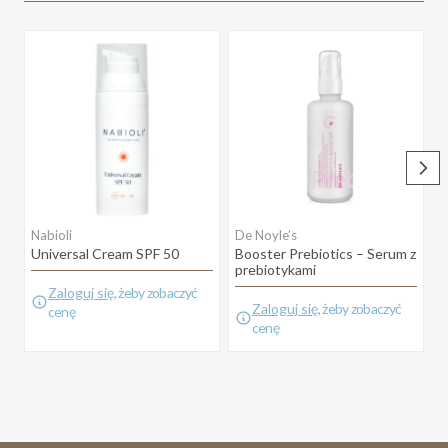
Nabioli
De Noyle’s
D
Universal Cream SPF 50
Booster Prebiotics – Serum z
C
prebiotykami
Zaloguj się
, żeby zobaczyć
Zaloguj się
, żeby zobaczyć
cenę
cenę