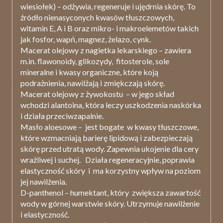
wiesiołek) – odżywia, regeneruje i ujędrnia skórę. To
źródło nienasyconych kwasów tłuszczowych,
witamin E, A i B oraz mikro- i makroelemetów takich
jak fosfor, wapń, magnez, żelazo, cynk.
Macerat olejowy z nagietka lekarskiego
– zawiera
m.in. flawonoidy, glikozydy,
fitosterole, sole
mineralne i kwasy organiczne, które koją
podrażnienia, nawilżają i zmiękczają skórę.
Macerat olejowy z żywokostu
–
w jego skład
wchodzi alantoina, która leczy uszkodzenia naskórka
i działa przeciwzapalnie.
Masło aloesowe
–
jest bogate
w kwasy tłuszczowe,
które wzmacniają barierę lipidową i zabezpieczają
skórę przed utratą wody.
Zapewnia ukojenie dla cery
wrażliwej i suchej.
Działa regeneracyjnie, poprawia
elastyczność skóry
i
ma korzystny wpływ na poziom
jej nawilżenia.
D-panthenol –
humektant, który
zwiększa zawartość
wody w górnej warstwie skóry. Utrzymuje nawilżenie
i elastyczność.