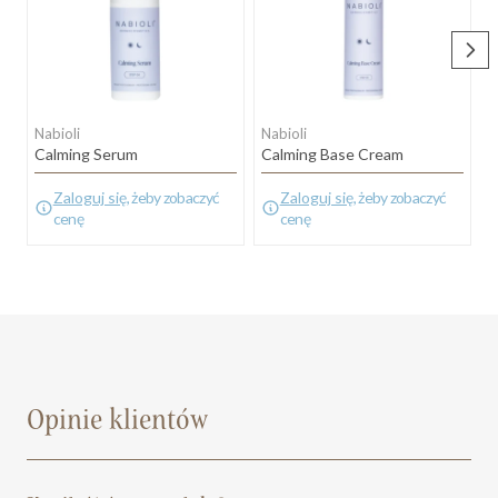
Nabioli
Nabioli
N
Calming Serum
Calming Base Cream
C
Zaloguj się
, żeby zobaczyć
Zaloguj się
, żeby zobaczyć
cenę
cenę
Opinie klientów