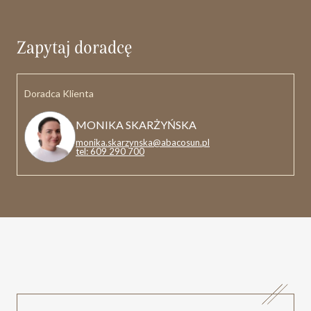
Zapytaj doradcę
Doradca Klienta
MONIKA SKARŻYŃSKA
monika.skarzynska@abacosun.pl
tel: 609 290 700