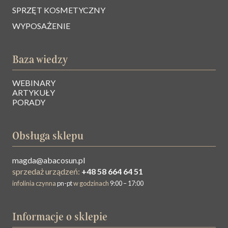
SPRZĘT KOSMETYCZNY
WYPOSAŻENIE
Baza wiedzy
WEBINARY
ARTYKUŁY
PORADY
Obsługa sklepu
magda@abacosun.pl
sprzedaż urządzeń:
+48 58 664 64 51
infolinia czynna
pn-pt
w godzinach
9:00 – 17:00
Informacje o sklepie