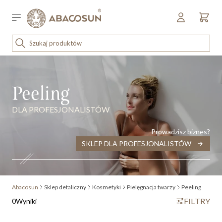
Przejdź do treści
Sklep B2B
PROMOCJE
ena malejąco
KOSMETYKI
Peeling
DLA PROFESJONALISTÓW
Prowadzisz biznes?
SKLEP DLA PROFESJONALISTÓW
Abacosun
Sklep detaliczny
Kosmetyki
Pielęgnacja twarzy
Peeling
FILTRY
0
Wyniki