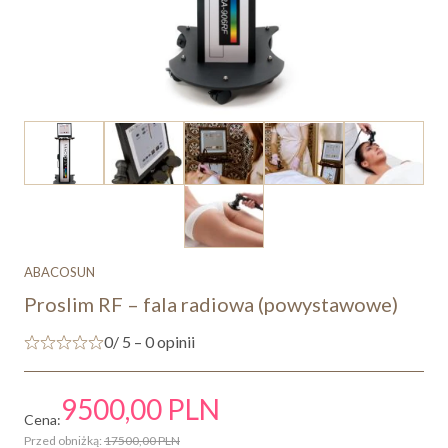
ABACOSUN
Proslim RF – fala radiowa (powystawowe)
0
/ 5 – 0 opinii
9500,00
PLN
Cena:
Przed obniżką:
17500,00
PLN