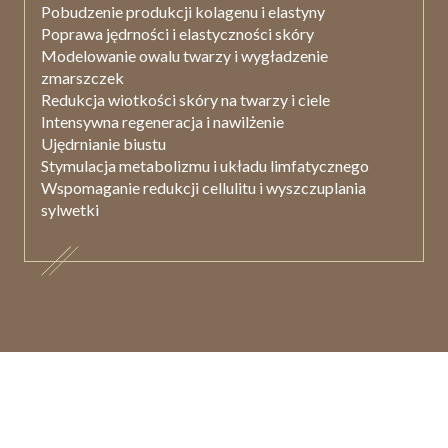
Pobudzenie produkcji
kolagenu i elastyny
Poprawa
jędrności i elastyczności
skóry
Modelowanie
owalu twarzy
i wygładzenie
zmarszczek
Redukcja
wiotkości skóry
na twarzy i ciele
Intensywna regeneracja i nawilżenie
Ujędrnianie biustu
Stymulacja
metabolizmu i układu limfatycznego
Wspomaganie redukcji
cellulitu i wyszczuplania
sylwetki