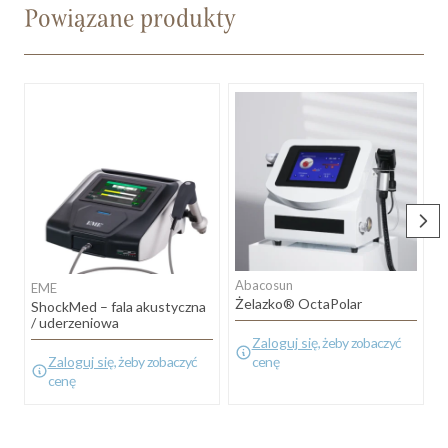
Powiązane produkty
A
Abacosun
EME
O
Żelazko® OctaPolar
ShockMed – fala akustyczna
/ uderzeniowa
Zaloguj się
, żeby zobaczyć
Zaloguj się
, żeby zobaczyć
cenę
cenę