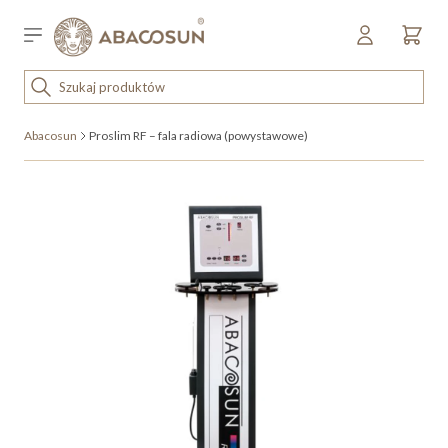
Przejdź do treści
Sklep detaliczny
OUTLET
Abacosun
Proslim RF – fala radiowa (powystawowe)
KOSMETYKI
SPRZĘT I WYPOSAŻENIE