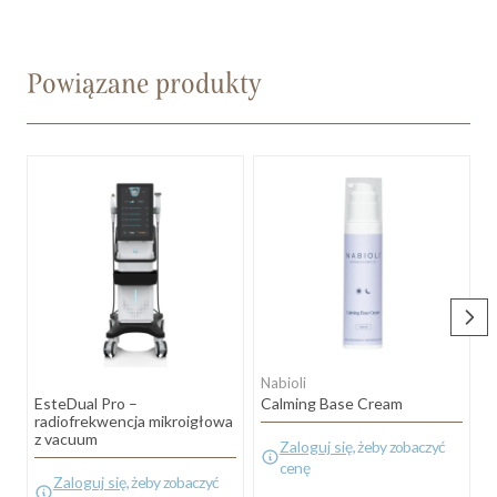
Powiązane produkty
Nabioli
N
EsteDual Pro –
Calming Base Cream
U
radiofrekwencja mikroigłowa
z vacuum
Zaloguj się
, żeby zobaczyć
cenę
Zaloguj się
, żeby zobaczyć