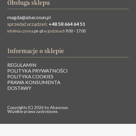
Obsługa sklepu
magda@abacosun.pl
sprzedaż urządzeń:
+48 58 664 64 51
infolinia czynna
pn-pt
w godzinach
9:00 – 17:00
Informacje o sklepie
REGULAMIN
O NAS
POLITYKA PRYWATNOŚCI
POLITYKA COOKIES
PRAWA KONSUMENTA
BAZA WIEDZY
DOSTAWY
KONTAKT
Copyrights (C) 2026 by Abacosun.
Wszelkie prawa zastrzeżone.