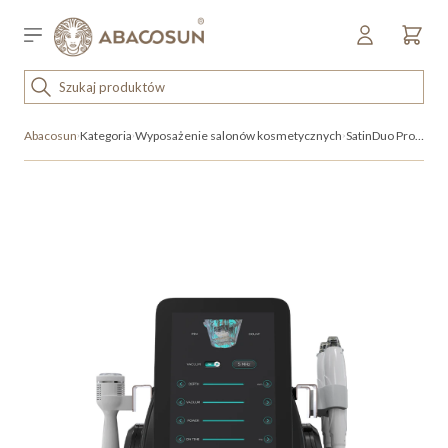
Przejdź do treści
Sklep detaliczny
OUTLET
Abacosun
Kategoria
Wyposażenie salonów kosmetycznych
SatinDuo Pro – radiofrekwencja mikroigłowa z vacuum
KOSMETYKI
SPRZĘT I WYPOSAŻENIE