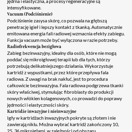
jędrna i elastyczna, a procesy regeneracyjne są
intensyfikowane.
Vacuum (Podciśnienie)
Podciśnienie zasysa skórę, co pozwala na głębszą
penetrację igieł i lepszy kontakt z tkanką. Automatycznie
emitowana energia fali radiowej wzmacnia efekty zabiegu.
Funkcja vacuum może być wyłączona w razie potrzeby.
Radiofrekwencja bezigłowa
Zabieg bezinwazyjny, idealny dla osób, które nie mogą
poddać się mikroigłowej terapii lub dla tych, którzy
potrzebują delikatniejszego działania. Wykorzystuje
kartridż z wypustkami, przez które przepływa fala
radiowa. Z uwagi na brak nakłuć, jest to procedura
całkowicie bezinwazyjna. Fala radiowa podgrzewa tkanki
skóry właściwej, stymulując fibroblasty do produkcji
nowych włókien kolagenowych, co prowadzi do poprawy
jędrności i elastyczności skóry.
Kartridże inwazyjne i nieinwazyjne
Igły w kartridżach inwazyjnych pokryte są złotem i nie
zawierają niklu. Można wybrać kartridż zakończony 10,
25, 36 mikroigłami, w zależności od obszaru