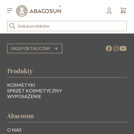
Przejdź do treści
Sklep detaliczny
OUTLET
KOSMETYKI
SKLEP DETALICZNY
SPRZĘT I WYPOSAŻENIE
Produkty
KOSMETYKI
SPRZĘT KOSMETYCZNY
WYPOSAŻENIE
Abacosun
O NAS