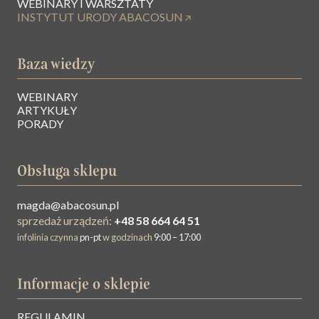
WEBINARY I WARSZTATY
INSTYTUT URODY ABACOSUN
Baza wiedzy
WEBINARY
ARTYKUŁY
PORADY
Obsługa sklepu
magda@abacosun.pl
sprzedaż urządzeń:
+48 58 664 64 51
infolinia czynna
pn-pt
w godzinach
9:00 – 17:00
Informacje o sklepie
REGULAMIN