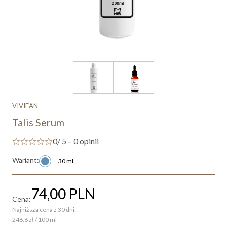
VIVIEAN
Talis Serum
0
/ 5 – 0 opinii
Wariant:
30 ml
74,00
PLN
Cena:
Najniższa cena z 30 dni:
246,6 zł / 100 ml