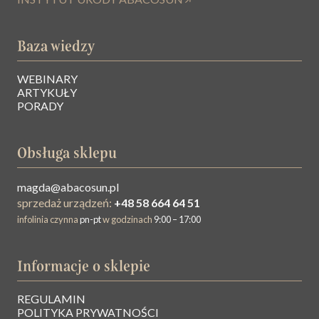
Baza wiedzy
WEBINARY
ARTYKUŁY
PORADY
Obsługa sklepu
magda@abacosun.pl
sprzedaż urządzeń:
+48 58 664 64 51
infolinia czynna
pn-pt
w godzinach
9:00 – 17:00
Informacje o sklepie
REGULAMIN
O NAS
POLITYKA PRYWATNOŚCI