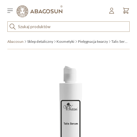
Przejdź do treści
Sklep detaliczny
OUTLET
Abacosun
Sklep detaliczny
Kosmetyki
Pielęgnacja twarzy
Talis Serum
KOSMETYKI
SPRZĘT I WYPOSAŻENIE