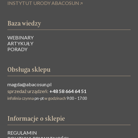
INSTYTUT URODY ABACOSUN
Baza wiedzy
WEBINARY
ARTYKUŁY
PORADY
Obsługa sklepu
magda@abacosun.pl
sprzedaż urządzeń:
+48 58 664 64 51
infolinia czynna
pn-pt
w godzinach
9:00 – 17:00
Informacje o sklepie
REGULAMIN
O NAS