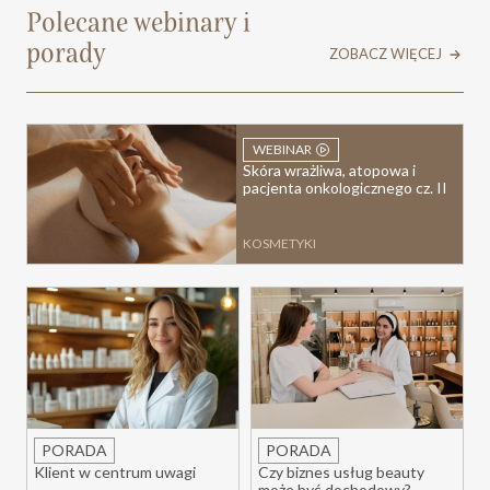
Polecane webinary i
porady
ZOBACZ WIĘCEJ
WEBINAR
Skóra wrażliwa, atopowa i
pacjenta onkologicznego cz. II
KOSMETYKI
PORADA
PORADA
Klient w centrum uwagi
Czy biznes usług beauty
może być dochodowy?