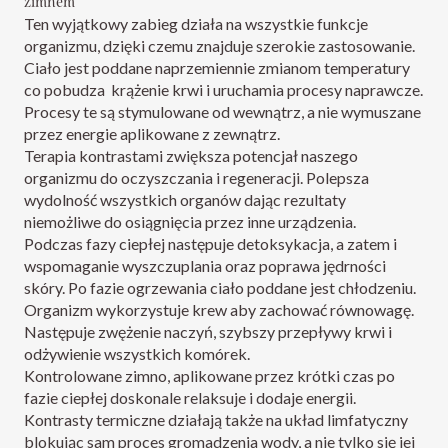
zimnem
Ten wyjątkowy zabieg działa na wszystkie funkcje
organizmu, dzięki czemu znajduje szerokie zastosowanie.
Ciało jest poddane naprzemiennie zmianom temperatury
co pobudza krążenie krwi i uruchamia procesy naprawcze.
Procesy te są stymulowane od wewnątrz, a nie wymuszane
przez energie aplikowane z zewnątrz.
Terapia kontrastami zwiększa potencjał naszego
organizmu do oczyszczania i regeneracji. Polepsza
wydolność wszystkich organów dając rezultaty
niemożliwe do osiągnięcia przez inne urządzenia.
Podczas fazy ciepłej następuje detoksykacja, a zatem i
wspomaganie wyszczuplania oraz poprawa jędrności
skóry. Po fazie ogrzewania ciało poddane jest chłodzeniu.
Organizm wykorzystuje krew aby zachować równowagę.
Następuje zwężenie naczyń, szybszy przepływy krwi i
odżywienie wszystkich komórek.
Kontrolowane zimno, aplikowane przez krótki czas po
fazie ciepłej doskonale relaksuje i dodaje energii.
Kontrasty termiczne działają także na układ limfatyczny
blokując sam proces gromadzenia wody, a nie tylko się jej