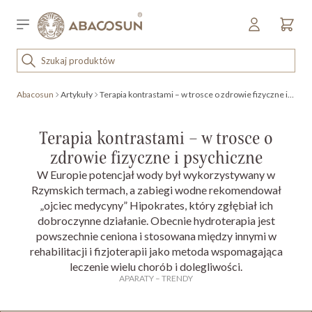
Przejdź do treści
Sklep detaliczny
OUTLET
Abacosun
Artykuły
Terapia kontrastami – w trosce o zdrowie fizyczne i psychiczne
KOSMETYKI
SPRZĘT I WYPOSAŻENIE
Terapia kontrastami – w trosce o
zdrowie fizyczne i psychiczne
W Europie potencjał wody był wykorzystywany w
Rzymskich termach, a zabiegi wodne rekomendował
„ojciec medycyny” Hipokrates, który zgłębiał ich
dobroczynne działanie. Obecnie hydroterapia jest
powszechnie ceniona i stosowana między innymi w
rehabilitacji i fizjoterapii jako metoda wspomagająca
leczenie wielu chorób i dolegliwości.
APARATY
–
TRENDY