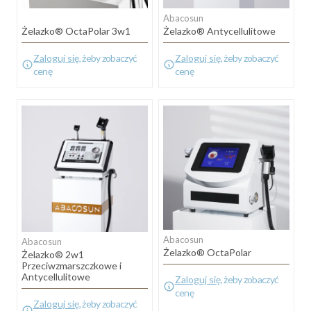
Abacosun
Żelazko® OctaPolar 3w1
Żelazko® Antycellulitowe
Zaloguj się
, żeby zobaczyć
Zaloguj się
, żeby zobaczyć
cenę
cenę
Abacosun
Abacosun
Żelazko® OctaPolar
Żelazko® 2w1
Przeciwzmarszczkowe i
Antycellulitowe
Zaloguj się
, żeby zobaczyć
cenę
Zaloguj się
, żeby zobaczyć