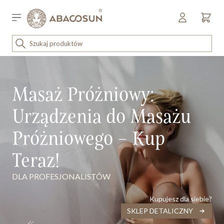
Przejdź do treści
Sklep detaliczny
OUTLET
ena malejąco
KOSMETYKI
Masaż Próżniowy:
SPRZĘT I WYPOSAŻENIE
Urządzenia do Masażu
Próżniowego – Kup
Teraz!
DLA PROFESJONALISTÓW
Kupujesz dla siebie?
SKLEP DETALICZNY