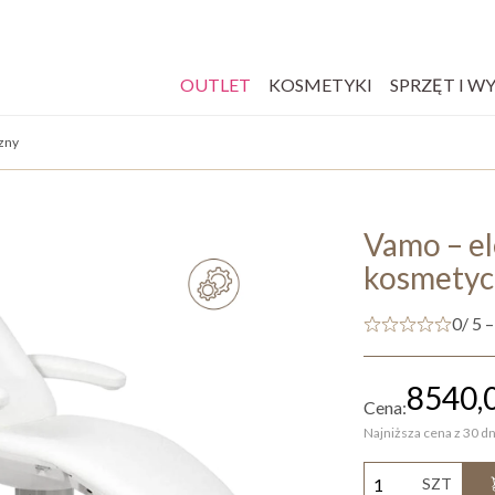
OUTLET
KOSMETYKI
SPRZĘT I W
zny
Vamo – el
kosmetyc
0
/ 5 –
8540,
Cena:
Najniższa cena z 30 dn
SZT