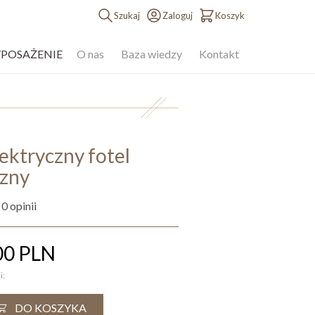
Szukaj
Zaloguj
Koszyk
YPOSAŻENIE
O nas
Baza wiedzy
Kontakt
ektryczny fotel
zny
 0 opinii
00
PLN
i:
DO KOSZYKA