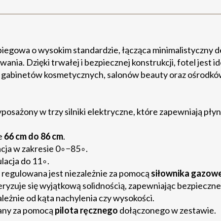
biegowa o wysokim standardzie, łącząca minimalistyczny d
a. Dzięki trwałej i bezpiecznej konstrukcji, fotel jest i
gabinetów kosmetycznych, salonów beauty oraz ośrodków
yposażony w trzy silniki elektryczne, które zapewniają płyn
e
66 cm do 86 cm
.
cja w zakresie 0∘−85∘.
lacja do 11∘.
 regulowana jest niezależnie za pomocą
siłownika gazow
ryzuje się wyjątkową solidnością, zapewniając bezpieczne 
leżnie od kąta nachylenia czy wysokości.
wany za pomocą
pilota ręcznego
dołączonego w zestawie.