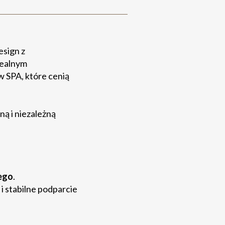
esign z
dealnym
 SPA, które cenią
ną i niezależną
ego
.
i stabilne podparcie