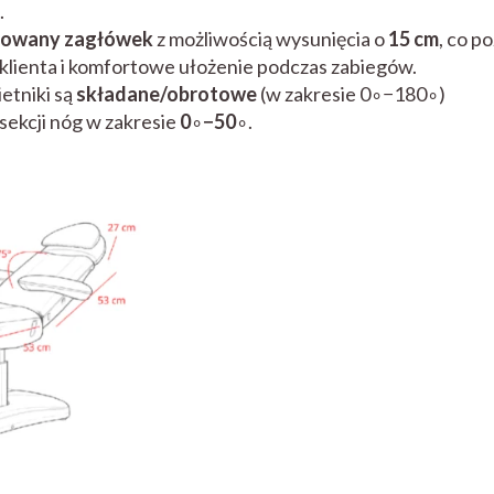
.
owany zagłówek
z możliwością wysunięcia o
15 cm
, co p
klienta i komfortowe ułożenie podczas zabiegów.
tniki są
składane/obrotowe
(w zakresie 0∘−180∘)
sekcji nóg w zakresie
0
∘
−50
∘.