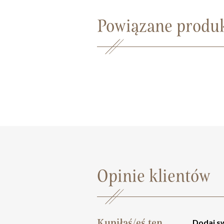
Powiązane produ
Opinie klientów
Kupiłaś/eś ten
Dodaj sw