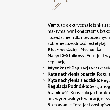
Vamo,
to elektryczna leżanka za
maksymalnym komfortem użytkowani
rozwiązaniem dla nowoczesnych 
sobie niezawodność i estetykę.
Kluczowe Cechy i Mechanika
Napęd 3-Silnikowy:
Fotel jest w
regulację:
Wysokości:
Regulacja w zakresi
Kąta nachylenia oparcia:
Regula
Kąta nachylenia siedziska:
Regu
Regulacja Podnóżka:
Sekcja nóg
Stabilność:
Konstrukcja charakte
bez wyczuwalnych wibracji, nieza
Sterowanie:
Fotel jest obsługi