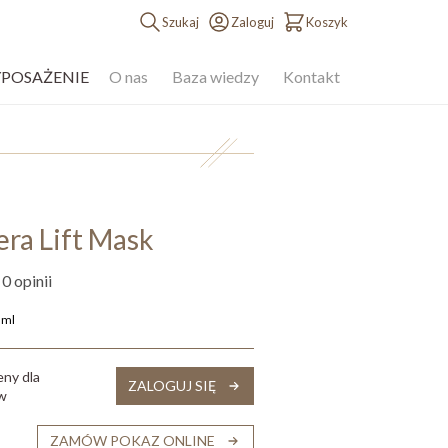
Szukaj
Zaloguj
Koszyk
YPOSAŻENIE
O nas
Baza wiedzy
Kontakt
ra Lift Mask
 0 opinii
 ml
eny dla
ZALOGUJ SIĘ
ów
ZAMÓW POKAZ ONLINE