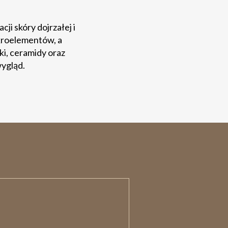
ji skóry dojrzałej i
kroelementów, a
ki, ceramidy oraz
wygląd.