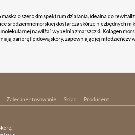
maska o szerokim spektrum działania, idealna do rewitalizac
ince śródziemnomorskiej dostarcza skórze niezbędnych mi
 molekularnej nawilża i wypełnia zmarszczki. Kolagen mors
niają barierę lipidową skóry, zapewniając jej młodzieńczy 
Zalecane stosowanie
Skład
Producent
skórę.