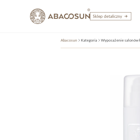
Przejdź do treści
Sklep detaliczny
Abacosun
Kategoria
Wyposażenie salonów