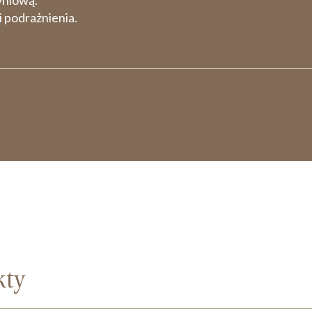
yniową.
i podrażnienia.
kty