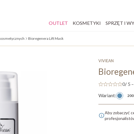
OUTLET
KOSMETYKI
SPRZĘT I W
 kosmetycznych
Bioregenera Lift Mask
VIVIEAN
Bioregene
0
/ 5 –
Wariant:
200
Aby zobaczyć c
profesjonalist