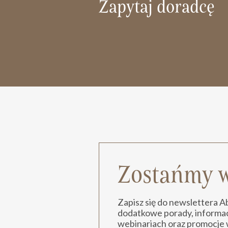
Zapytaj doradcę
Zostańmy w
Zapisz się do newslettera 
dodatkowe porady, informacj
webinariach oraz promocje 