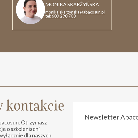
MONIKA SKARŻYŃSKA
monika.skarzynska@abacosun.pl
tel: 609 290 700
 kontakcie
Newsletter Abac
Abacosun. Otrzymasz
e o szkoleniach i
wyłącznie dla naszych