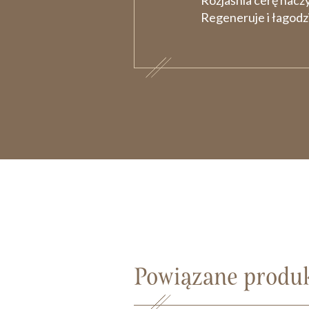
Rozjaśnia cerę nacz
Regeneruje i łagodz
Powiązane produ