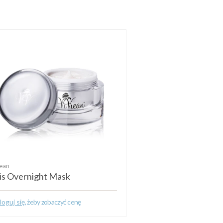
iean
Abacosun
lis Overnight Mask
Nożyczki® Lifting
loguj się
, żeby zobaczyć cenę
Zaloguj się
, żeby zobac