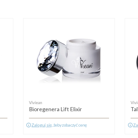
Viviean
Viv
Bioregenera Lift Elixir
Ta
Zaloguj się
, żeby zobaczyć cenę
Za