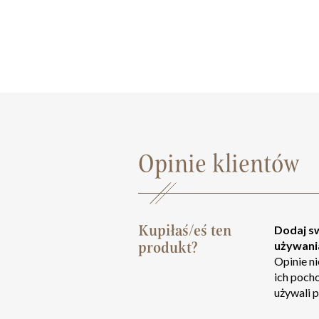
Opinie klientów
Kupiłaś/eś ten
Dodaj sw
produkt?
używani
Opinie n
ich poch
używali p