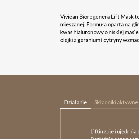
Viviean Bioregenera Lift Mask to 
mieszanej. Formuła oparta na gl
kwas hialuronowy o niskiej masie
olejki z geranium i cytryny wzmac
Działanie
Składniki aktywne
Liftinguje i ujędrnia 