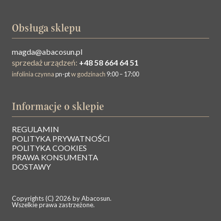
Obsługa sklepu
magda@abacosun.pl
sprzedaż urządzeń:
+48 58 664 64 51
infolinia czynna
pn-pt
w godzinach
9:00 – 17:00
Informacje o sklepie
REGULAMIN
O NAS
POLITYKA PRYWATNOŚCI
POLITYKA COOKIES
PRAWA KONSUMENTA
BAZA WIEDZY
DOSTAWY
KONTAKT
Copyrights (C) 2026 by Abacosun.
Wszelkie prawa zastrzeżone.