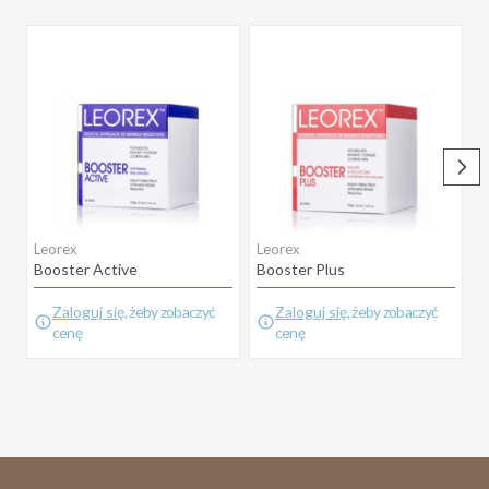
Leorex
Leorex
D
Booster Active
Booster Plus
E
Zaloguj się
, żeby zobaczyć
Zaloguj się
, żeby zobaczyć
cenę
cenę