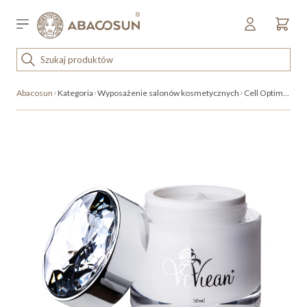
Przejdź do treści
Sklep detaliczny
OUTLET
Abacosun
Kategoria
Wyposażenie salonów kosmetycznych
Cell Optimo Day Cream
KOSMETYKI
SPRZĘT I WYPOSAŻENIE