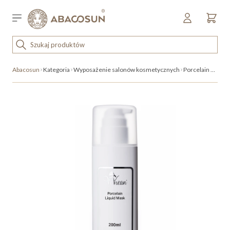
Przejdź do treści
Sklep detaliczny
OUTLET
Abacosun
Kategoria
Wyposażenie salonów kosmetycznych
Porcelain Liquid Mask
KOSMETYKI
SPRZĘT I WYPOSAŻENIE