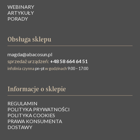
WEBINARY
ARTYKUŁY
PORADY
Obsługa sklepu
magda@abacosun.pl
sprzedaż urządzeń:
+48 58 664 64 51
infolinia czynna
pn-pt
w godzinach
9:00 – 17:00
Informacje o sklepie
REGULAMIN
O NAS
POLITYKA PRYWATNOŚCI
POLITYKA COOKIES
PRAWA KONSUMENTA
BAZA WIEDZY
DOSTAWY
KONTAKT