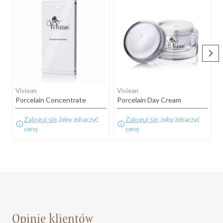
Viviean
Viviean
V
Porcelain Concentrate
Porcelain Day Cream
P
Zaloguj się
, żeby zobaczyć
Zaloguj się
, żeby zobaczyć
cenę
cenę
Opinie klientów