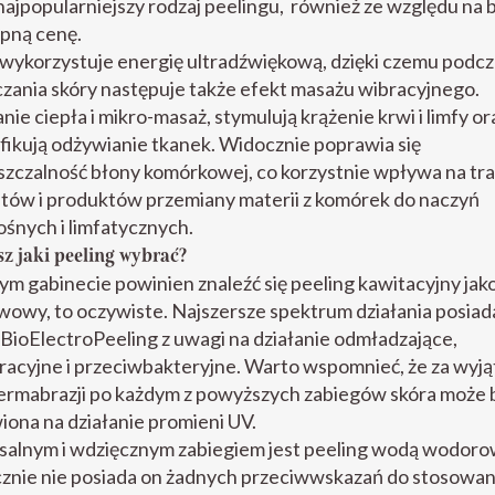
ajpopularniejszy rodzaj peelingu, również ze względu na 
pną cenę.
wykorzystuje energię ultradźwiękową, dzięki czemu podcz
zania skóry następuje także efekt masażu wibracyjnego.
nie ciepła i mikro-masaż, stymulują krążenie krwi i limfy or
fikują odżywianie tkanek. Widocznie poprawia się
zczalność błony komórkowej, co korzystnie wpływa na tr
tów i produktów przemiany materii z komórek do naczyń
śnych i limfatycznych.
sz jaki peeling wybrać?
m gabinecie powinien znaleźć się peeling kawitacyjny jako
owy, to oczywiste. Najszersze spektrum działania posiad
BioElectroPeeling z uwagi na działanie odmładzające,
acyjne i przeciwbakteryjne. Warto wspomnieć, że za wyj
ermabrazji po każdym z powyższych zabiegów skóra może 
ona na działanie promieni UV.
salnym i wdzięcznym zabiegiem jest peeling wodą wodoro
znie nie posiada on żadnych przeciwwskazań do stosowan