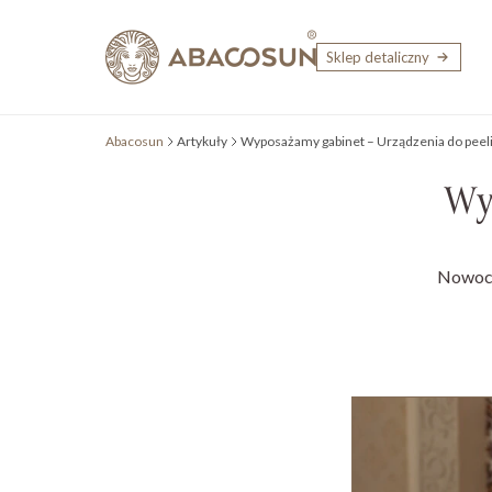
Przejdź do treści
Sklep detaliczny
Abacosun
Artykuły
Wyposażamy gabinet – Urządzenia do peel
Wy
Nowocz