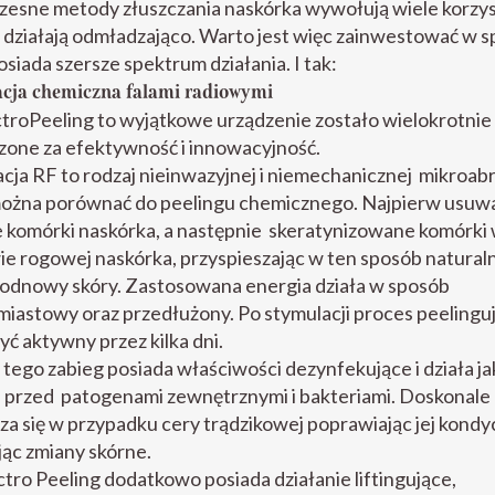
esne metody złuszczania naskórka wywołują wiele korzy
 i działają odmładzająco. Warto jest więc zainwestować w s
osiada szersze spektrum działania. I tak:
acja chemiczna falami radiowymi
troPeeling to wyjątkowe urządzenie zostało wielokrotnie
one za efektywność i innowacyjność.
acja RF to rodzaj nieinwazyjnej i niemechanicznej mikroabra
można porównać do peelingu chemicznego. Najpierw usuw
 komórki naskórka, a następnie skeratynizowane komórki
e rogowej naskórka, przyspieszając w ten sposób natural
 odnowy skóry. Zastosowana energia działa w sposób
iastowy oraz przedłużony. Po stymulacji proces peelingu
ć aktywny przez kilka dni.
tego zabieg posiada właściwości dezynfekujące i działa ja
 przed patogenami zewnętrznymi i bakteriami. Doskonale
a się w przypadku cery trądzikowej poprawiając jej kondyc
ąc zmiany skórne.
ctro Peeling dodatkowo posiada działanie liftingujące,