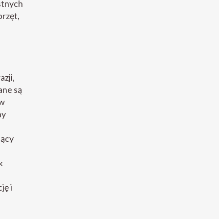
stnych
przęt,
zji,
ane są
 w
ny
jący
k
ję i