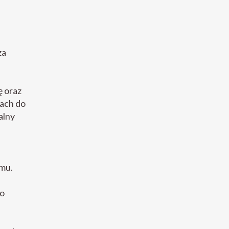
za
ę oraz
ach do
alny
zmu.
do