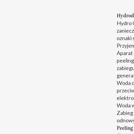
Hydrod
Hydro 
zaniecz
oznaki 
Przyjem
Aparat
peelin
zabieg
genera
Woda o
przeciw
elektro
Woda wo
Zabieg 
odnowy
Peeling