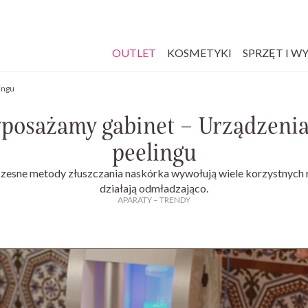
OUTLET
KOSMETYKI
SPRZĘT I W
ingu
posażamy gabinet – Urządzenia
peelingu
esne metody złuszczania naskórka wywołują wiele korzystnych re
działają odmładzająco.
APARATY
–
TRENDY