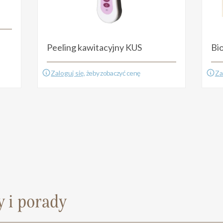
Peeling kawitacyjny KUS
Bi
Zaloguj się
, żeby zobaczyć cenę
Za
 i porady