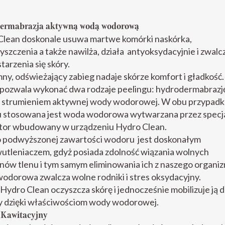
ermabrazja aktywną wodą wodorową
Clean doskonale usuwa martwe komórki naskórka,
yszczenia a także nawilża, działa antyoksydacyjnie i zwalc
starzenia się skóry.
ny, odświeżający zabieg nadaje skórze komfort i gładkość.
 pozwala wykonać dwa rodzaje peelingu: hydrodermabrazj
g strumieniem aktywnej wody wodorowej. W obu przypadk
u stosowana jest woda wodorowa wytwarzana przez specj
tor wbudowany w urządzeniu Hydro Clean.
 podwyższonej zawartości wodoru jest doskonałym
utleniaczem, gdyż posiada zdolność wiązania wolnych
nów tlenu i tym samym eliminowania ich z naszego organi
dorowa zwalcza wolne rodniki i stres oksydacyjny.
Hydro Clean oczyszcza skórę i jednocześnie mobilizuje ją 
 dzięki właściwościom wody wodorowej.
 Kawitacyjny