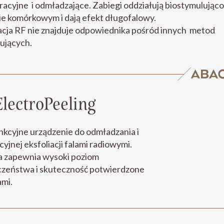
acyjne i odmładzające. Zabiegi oddziałują biostymulująco
e komórkowym i dają efekt długofalowy.
acja RF nie znajduje odpowiednika pośród innych metod
ujących.
ElectroPeeling
kcyjne urządzenie do odmładzania i
yjnej eksfoliacji falami radiowymi.
 zapewnia wysoki poziom
czeństwa i skuteczność potwierdzone
mi.