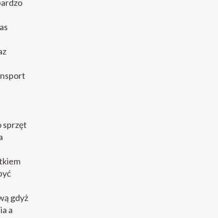
bardzo
as
az
ansport
 sprzęt
a
ątkiem
być
wą gdyż
ia a