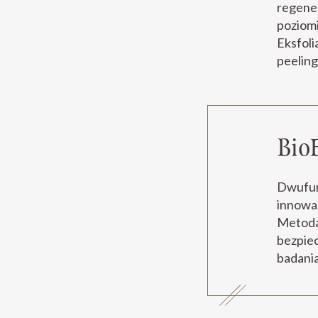
regener
poziomi
Eksfoli
peeling
Bio
Dwufun
innowac
Metoda
bezpie
badania