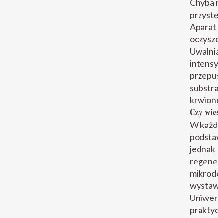
Chyba n
przystę
Aparat 
oczyszc
Uwalnia
intensy
przepus
substra
krwiono
Czy wie
W każdy
podstaw
jednak 
regener
mikrod
wystawi
Uniwer
praktyc