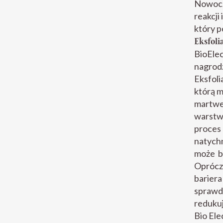
Nowocz
reakcji
który p
Eksfoli
BioElec
nagrodz
Eksfoli
którą 
martwe
warstwi
proces
natychm
może by
Oprócz 
bariera
sprawdz
redukuj
Bio Ele