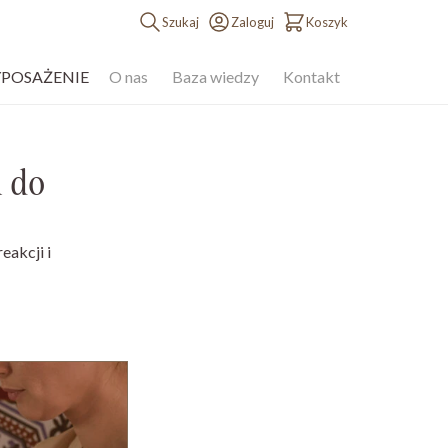
Szukaj
Zaloguj
Koszyk
YPOSAŻENIE
O nas
Baza wiedzy
Kontakt
 do
akcji i