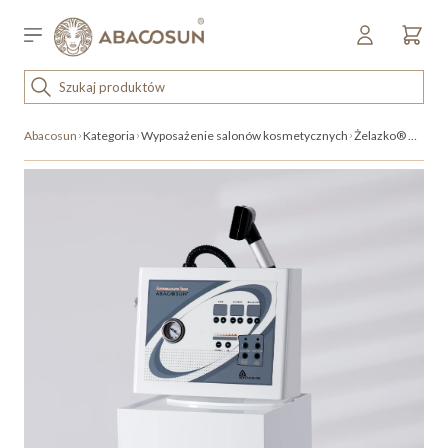
Przejdź do treści
Sklep detaliczny
OUTLET
Abacosun
Kategoria
Wyposażenie salonów kosmetycznych
Żelazko® Antycellulitowe
KOSMETYKI
SPRZĘT I WYPOSAŻENIE