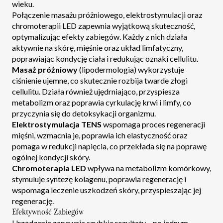
wieku.
Połączenie masażu próżniowego, elektrostymulacji oraz
chromoterapii LED zapewnia wyjątkową skuteczność,
optymalizując efekty zabiegów. Każdy z nich działa
aktywnie na skórę, mięśnie oraz układ limfatyczny,
poprawiając kondycję ciała i redukując oznaki cellulitu.
Masaż próżniowy
(lipodermologia) wykorzystuje
ciśnienie ujemne, co skutecznie rozbija twarde złogi
cellulitu. Działa również ujędrniająco, przyspiesza
metabolizm oraz poprawia cyrkulację krwi i limfy, co
przyczynia się do detoksykacji organizmu.
Elektrostymulacja TENS
wspomaga proces regeneracji
mięśni, wzmacnia je, poprawia ich elastyczność oraz
pomaga w redukcji napięcia, co przekłada się na poprawę
ogólnej kondycji skóry.
Chromoterapia LED
wpływa na metabolizm komórkowy,
stymuluje syntezę kolagenu, poprawia regenerację i
wspomaga leczenie uszkodzeń skóry, przyspieszając jej
regenerację.
Efektywność Zabiegów
Urządzenie zapewnia szybkie rezultaty – po jednym