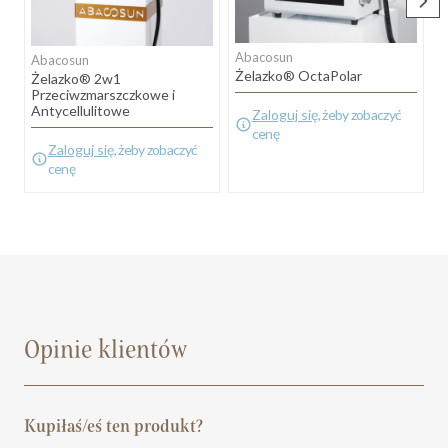
Abacosun
Abacosun
Żelazko® OctaPolar
Żelazko® 2w1
U
Przeciwzmarszczkowe i
Antycellulitowe
Zaloguj się
, żeby zobaczyć
cenę
Zaloguj się
, żeby zobaczyć
cenę
Opinie klientów
Kupiłaś/eś ten produkt?