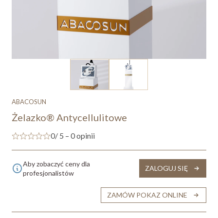
ABACOSUN
Żelazko® Antycellulitowe
0
/ 5 – 0 opinii
Aby zobaczyć ceny dla
ZALOGUJ SIĘ
profesjonalistów
ZAMÓW POKAZ ONLINE