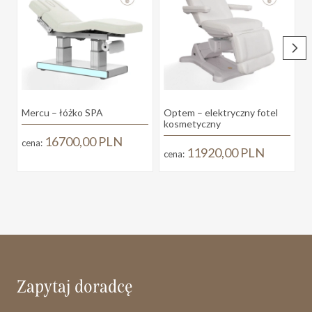
Mercu – łóżko SPA
Optem – elektryczny fotel
S
kosmetyczny
16700,00
PLN
cena:
11920,00
PLN
cena:
Zapytaj doradcę