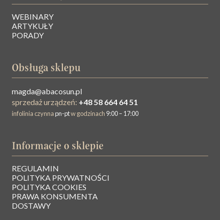
WEBINARY
ARTYKUŁY
PORADY
Obsługa sklepu
magda@abacosun.pl
sprzedaż urządzeń:
+48 58 664 64 51
infolinia czynna
pn-pt
w godzinach
9:00 – 17:00
Informacje o sklepie
REGULAMIN
O NAS
POLITYKA PRYWATNOŚCI
POLITYKA COOKIES
PRAWA KONSUMENTA
BAZA WIEDZY
DOSTAWY