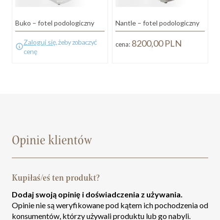
Buko – fotel podologiczny
Nantle – fotel podologiczny
V
Zaloguj się
, żeby zobaczyć
8200,00
PLN
cena:
c
cenę
Opinie klientów
Kupiłaś/eś ten produkt?
Dodaj swoją opinię i doświadczenia z używania.
Opinie nie są weryfikowane pod kątem ich pochodzenia od
konsumentów, którzy używali produktu lub go nabyli.