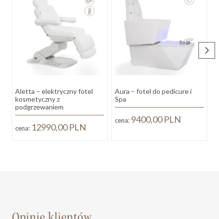
Aletta – elektryczny fotel
Aura – fotel do pedicure i
B
kosmetyczny z
Spa
podgrzewaniem
9400,00
PLN
cena:
12990,00
PLN
cena:
Opinie klientów