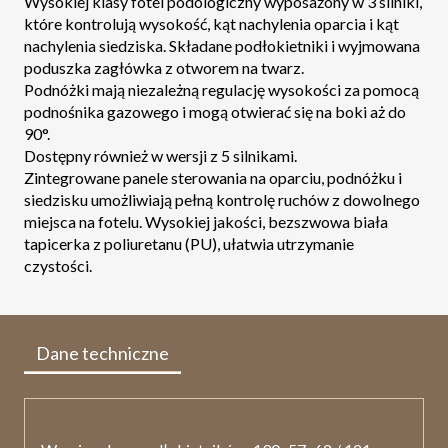
Wysokiej klasy fotel podologiczny wyposażony w 3 silniki,
które kontrolują wysokość, kąt nachylenia oparcia i kąt
nachylenia siedziska. Składane podłokietniki i wyjmowana
poduszka zagłówka z otworem na twarz.
Podnóżki mają niezależną regulację wysokości za pomocą
podnośnika gazowego i mogą otwierać się na boki aż do
90°.
Dostępny również w wersji z 5 silnikami.
Zintegrowane panele sterowania na oparciu, podnóżku i
siedzisku umożliwiają pełną kontrolę ruchów z dowolnego
miejsca na fotelu. Wysokiej jakości, bezszwowa biała
tapicerka z poliuretanu (PU), ułatwia utrzymanie
czystości.
Dane techniczne