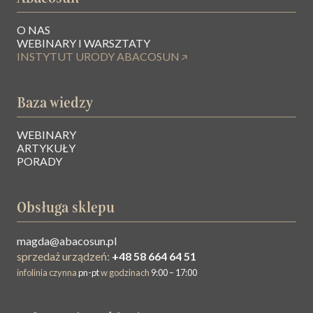
O NAS
WEBINARY I WARSZTATY
INSTYTUT URODY ABACOSUN
Baza wiedzy
WEBINARY
ARTYKUŁY
PORADY
Obsługa sklepu
magda@abacosun.pl
sprzedaż urządzeń:
+48 58 664 64 51
infolinia czynna
pn-pt
w godzinach
9:00 – 17:00