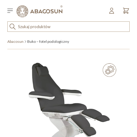
Przejdź do treści
Sklep detaliczny
OUTLET
Abacosun
Buko – fotel podologiczny
KOSMETYKI
SPRZĘT I WYPOSAŻENIE