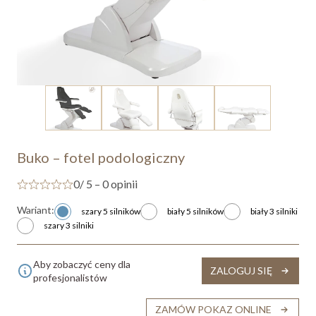
Buko – fotel podologiczny
0
/ 5 – 0 opinii
Wariant:
szary 5 silników
biały 5 silników
biały 3 silniki
szary 3 silniki
Aby zobaczyć ceny dla
ZALOGUJ SIĘ
profesjonalistów
ZAMÓW POKAZ ONLINE