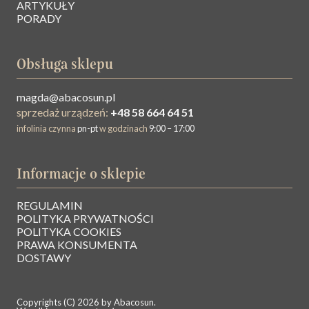
ARTYKUŁY
PORADY
Obsługa sklepu
magda@abacosun.pl
sprzedaż urządzeń:
+48 58 664 64 51
infolinia czynna
pn-pt
w godzinach
9:00 – 17:00
Informacje o sklepie
REGULAMIN
O NAS
POLITYKA PRYWATNOŚCI
POLITYKA COOKIES
PRAWA KONSUMENTA
BAZA WIEDZY
DOSTAWY
KONTAKT
Copyrights (C) 2026 by Abacosun.