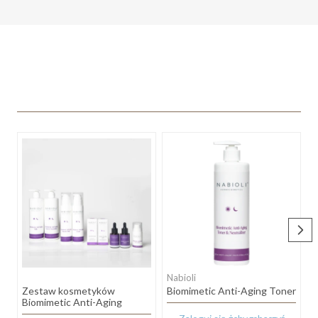
Nabioli
N
Zestaw kosmetyków
Biomimetic Anti-Aging Toner
F
Biomimetic Anti-Aging
k