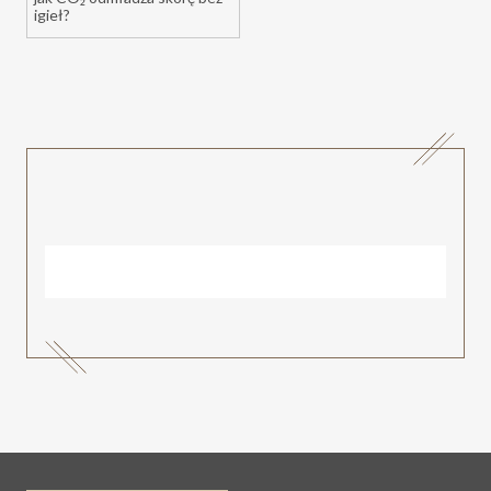
igieł?