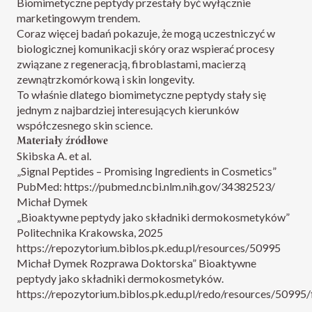
Biomimetyczne peptydy przestały być wyłącznie
marketingowym trendem.
Coraz więcej badań pokazuje, że mogą uczestniczyć w
biologicznej komunikacji skóry oraz wspierać procesy
związane z regeneracją, fibroblastami, macierzą
zewnątrzkomórkową i skin longevity.
To właśnie dlatego biomimetyczne peptydy stały się
jednym z najbardziej interesujących kierunków
współczesnego skin science.
Materiały źródłowe
Skibska A. et al.
„Signal Peptides – Promising Ingredients in Cosmetics”
PubMed:
https://pubmed.ncbi.nlm.nih.gov/34382523/
Michał Dymek
„Bioaktywne peptydy jako składniki dermokosmetyków”
Politechnika Krakowska, 2025
https://repozytorium.biblos.pk.edu.pl/resources/50995
Michał Dymek Rozprawa Doktorska” Bioaktywne
peptydy jako składniki dermokosmetyków.
https://repozytorium.biblos.pk.edu.pl/redo/resources/5099