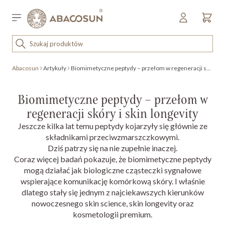
Przejdź do treści
Sklep detaliczny
OUTLET
Abacosun
Artykuły
Biomimetyczne peptydy – przełom w regeneracji skóry i skin longevity
KOSMETYKI
SPRZĘT I WYPOSAŻENIE
Biomimetyczne peptydy – przełom w
regeneracji skóry i skin longevity
Jeszcze kilka lat temu peptydy kojarzyły się głównie ze
składnikami przeciwzmarszczkowymi.
Dziś patrzy się na nie zupełnie inaczej.
Coraz więcej badań pokazuje, że biomimetyczne peptydy
mogą działać jak biologiczne cząsteczki sygnałowe
wspierające komunikację komórkową skóry. I właśnie
dlatego stały się jednym z najciekawszych kierunków
nowoczesnego skin science, skin longevity oraz
kosmetologii premium.