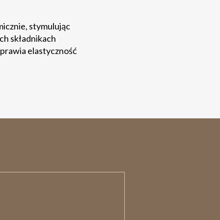
icznie, stymulując
ych składnikach
oprawia elastyczność