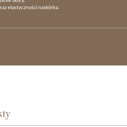
zenie skóry.
raz elastyczności naskórka.
kty