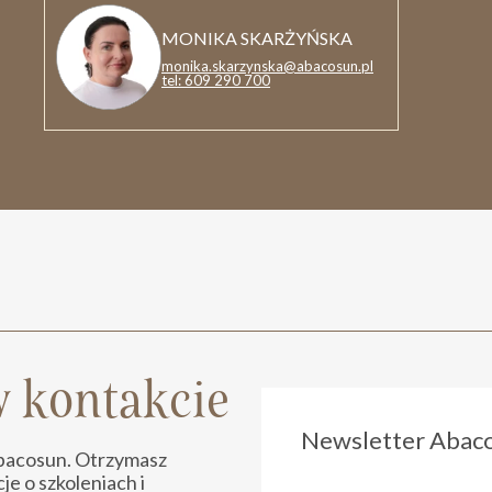
MONIKA SKARŻYŃSKA
monika.skarzynska@abacosun.pl
tel: 609 290 700
 kontakcie
Newsletter Abac
Abacosun. Otrzymasz
e o szkoleniach i