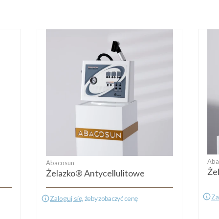
Aba
Abacosun
Że
Żelazko® Antycellulitowe
Za
Zaloguj się
, żeby zobaczyć cenę