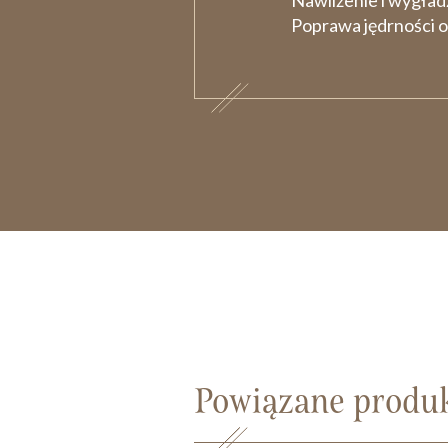
Nawilżenie i wygład
Poprawa jędrności o
Powiązane produ