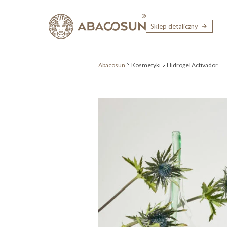
Przejdź do treści
Sklep detaliczny
Abacosun
Kosmetyki
Hidrogel Activador