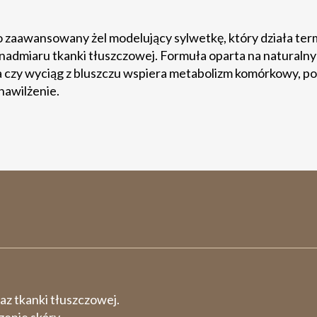
o zaawansowany żel modelujący sylwetkę, który działa term
ję nadmiaru tkanki tłuszczowej. Formuła oparta na naturaln
ina czy wyciąg z bluszczu wspiera metabolizm komórkowy, p
nawilżenie.
raz tkanki tłuszczowej.