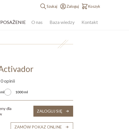
Szukaj
Zaloguj
Koszyk
YPOSAŻENIE
O nas
Baza wiedzy
Kontakt
Activador
 0 opinii
 ml
1000 ml
eny dla
ZALOGUJ SIĘ
ów
ZAMÓW POKAZ ONLINE