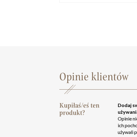
Opinie klientów
Kupiłaś/eś ten
Dodaj sw
produkt?
używani
Opinie n
ich poch
używali p