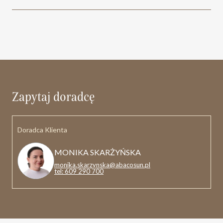
Zapytaj doradcę
Doradca Klienta
MONIKA SKARŻYŃSKA
monika.skarzynska@abacosun.pl
tel: 609 290 700