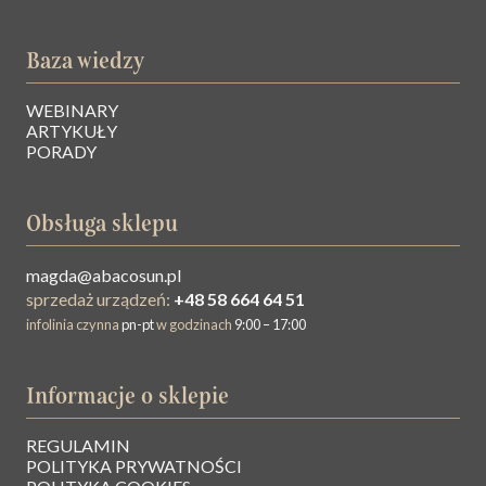
Baza wiedzy
WEBINARY
ARTYKUŁY
PORADY
Obsługa sklepu
magda@abacosun.pl
sprzedaż urządzeń:
+48 58 664 64 51
infolinia czynna
pn-pt
w godzinach
9:00 – 17:00
Informacje o sklepie
REGULAMIN
O NAS
POLITYKA PRYWATNOŚCI