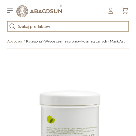
Przejdź do treści
Sklep detaliczny
OUTLET
Abacosun
Kategoria
Wyposażenie salonów kosmetycznych
Mask Astrigente
KOSMETYKI
SPRZĘT I WYPOSAŻENIE