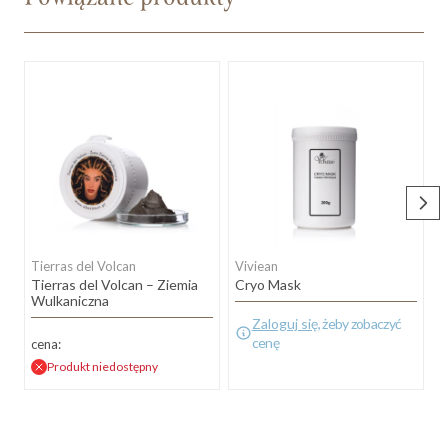
Tierras del Volcan
Viviean
V
Tierras del Volcan – Ziemia
Cryo Mask
C
Wulkaniczna
M
Zaloguj się
, żeby zobaczyć
cenę
cena:
Produkt niedostępny