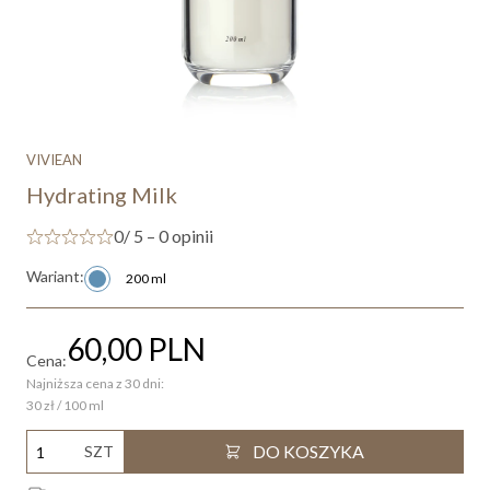
VIVIEAN
Hydrating Milk
0
/ 5 – 0 opinii
Wariant:
200 ml
60,00
PLN
Cena:
Najniższa cena z 30 dni:
30 zł / 100 ml
DO KOSZYKA
SZT