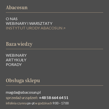
Abacosun
O NAS
WEBINARY I WARSZTATY
INSTYTUT URODY ABACOSUN
Baza wiedzy
WEBINARY
ARTYKUŁY
PORADY
Obsługa sklepu
magda@abacosun.pl
sprzedaż urządzeń:
+48 58 664 64 51
infolinia czynna
pn-pt
w godzinach
9:00 – 17:00