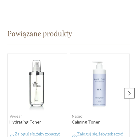
Powiązane produkty
Viviean
Nabioli
N
Hydrating Toner
Calming Toner
C
Zaloguj się
, żeby zobaczyć
Zaloguj się
, żeby zobaczyć