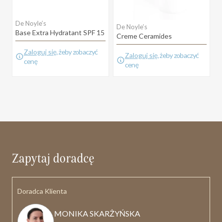
De Noyle’s
D
De Noyle’s
Base Extra Hydratant SPF 15
C
Creme Ceramides
Zaloguj się
, żeby zobaczyć
Zaloguj się
, żeby zobaczyć
cenę
cenę
Zapytaj doradcę
Doradca Klienta
MONIKA SKARŻYŃSKA