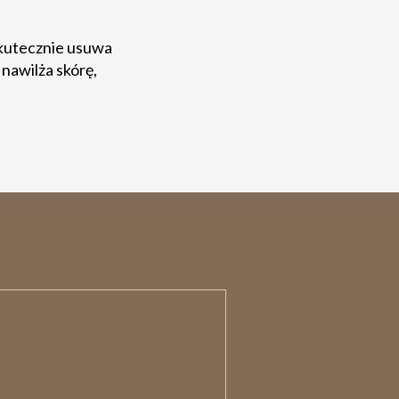
Skutecznie usuwa
nawilża skórę,