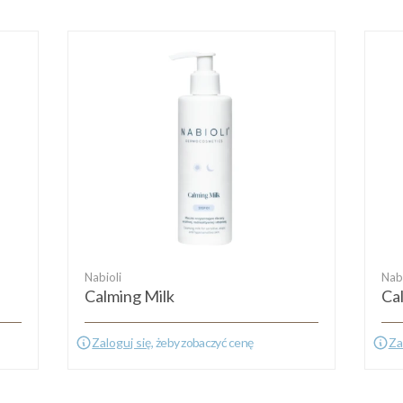
Nabioli
Nabi
Calming Milk
Ca
Zaloguj się
, żeby zobaczyć cenę
Za