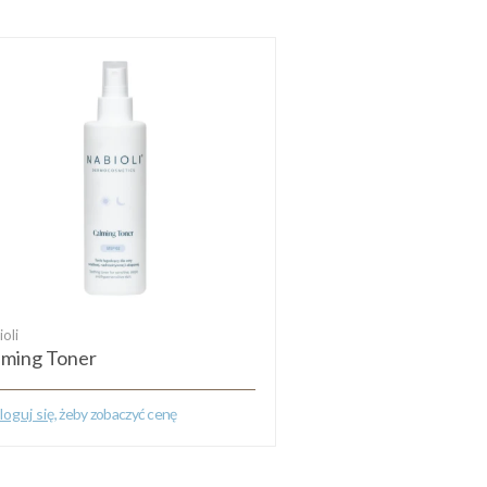
oli
lming Toner
loguj się
, żeby zobaczyć cenę