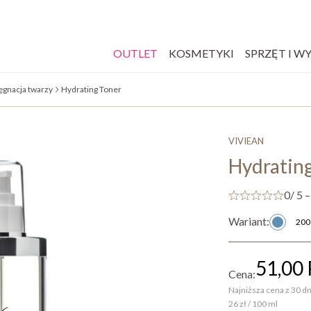
OUTLET
KOSMETYKI
SPRZĘT I W
ęgnacja twarzy
Hydrating Toner
VIVIEAN
Hydratin
0
/ 5 –
Wariant:
200
51,00
Cena:
Najniższa cena z 30 dn
26 zł / 100 ml