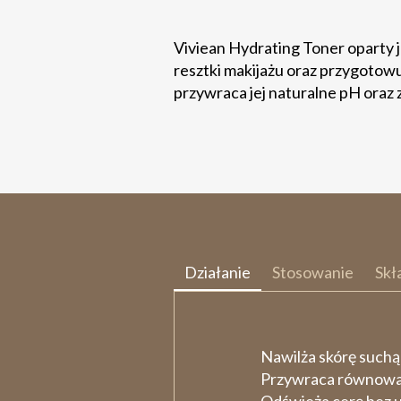
Viviean Hydrating Toner oparty 
resztki makijażu oraz przygotowu
przywraca jej naturalne pH oraz 
Działanie
Stosowanie
Skł
Nawilża skórę suchą
Przywraca równowa