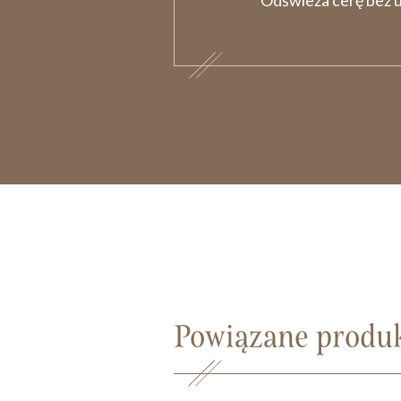
Odświeża cerę bez u
Powiązane produ