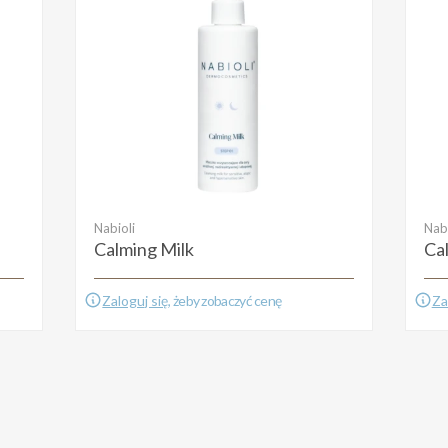
Nabioli
Nabi
Calming Milk
Ca
Zaloguj się
, żeby zobaczyć cenę
Za