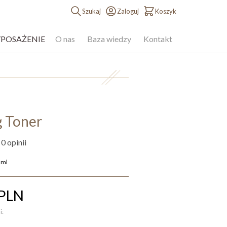
Szukaj
Zaloguj
Koszyk
YPOSAŻENIE
O nas
Baza wiedzy
Kontakt
g Toner
 0 opinii
 ml
PLN
i: