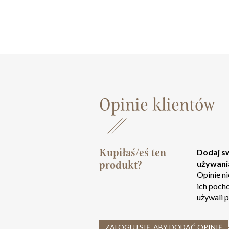
Opinie klientów
Kupiłaś/eś ten
Dodaj sw
produkt?
używani
Opinie n
ich poch
używali p
ZALOGUJ SIĘ, ABY DODAĆ OPINIĘ