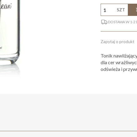
SZT
DOSTAWA W 1-2
Zapytaj o produkt
Tonik nawilżając
dla cer wrażliwy
odświeża i przyw