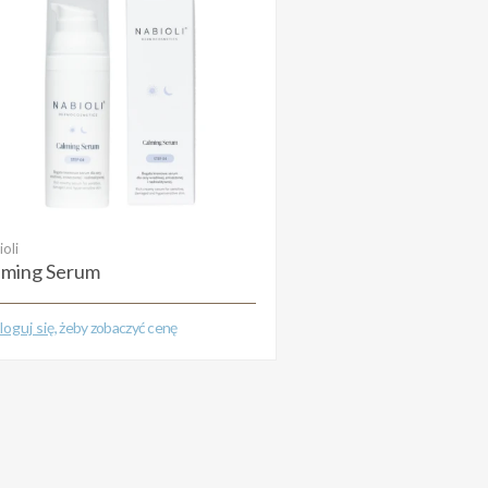
oli
lming Serum
loguj się
, żeby zobaczyć cenę