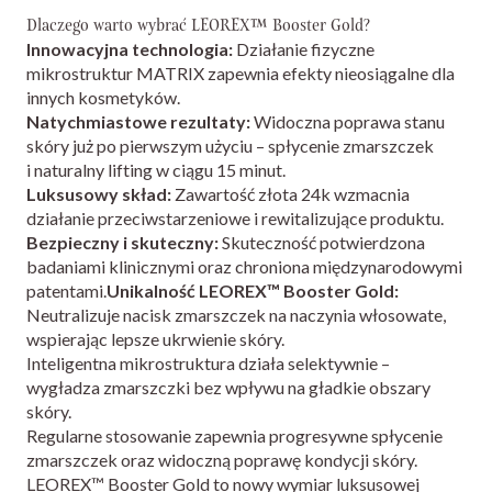
Dlaczego warto wybrać LEOREX™ Booster Gold?
Innowacyjna technologia:
Działanie fizyczne
mikrostruktur MATRIX zapewnia efekty nieosiągalne dla
innych kosmetyków.
Natychmiastowe rezultaty:
Widoczna poprawa stanu
skóry już po pierwszym użyciu – spłycenie zmarszczek
i naturalny lifting w ciągu 15 minut.
Luksusowy skład:
Zawartość złota 24k wzmacnia
działanie przeciwstarzeniowe i rewitalizujące produktu.
Bezpieczny i skuteczny:
Skuteczność potwierdzona
badaniami klinicznymi oraz chroniona międzynarodowymi
patentami.
Unikalność LEOREX™ Booster Gold:
Neutralizuje nacisk zmarszczek na naczynia włosowate,
wspierając lepsze ukrwienie skóry.
Inteligentna mikrostruktura działa selektywnie –
wygładza zmarszczki bez wpływu na gładkie obszary
skóry.
Regularne stosowanie zapewnia progresywne spłycenie
zmarszczek oraz widoczną poprawę kondycji skóry.
LEOREX™ Booster Gold to nowy wymiar luksusowej