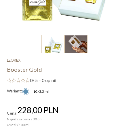
LEOREX
Booster Gold
0
/ 5 – 0 opinii
Wariant:
10×3,3 ml
228,00
PLN
Cena:
Najniższa cena z 30 dni:
692 zł / 100 ml