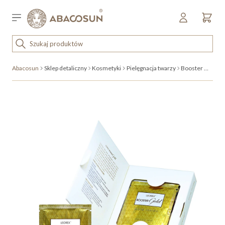
Przejdź do treści
Sklep detaliczny
OUTLET
Abacosun
Sklep detaliczny
Kosmetyki
Pielęgnacja twarzy
Booster Gold
KOSMETYKI
SPRZĘT I WYPOSAŻENIE