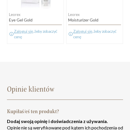
Leorex
Leorex
V
Eye Gel Gold
Moisturizer Gold
B
Zaloguj się
, żeby zobaczyć
Zaloguj się
, żeby zobaczyć
cenę
cenę
Opinie klientów
Kupiłaś/eś ten produkt?
Dodaj swoją opinię i doświadczenia z używania.
Opinie nie są weryfikowane pod kątem ich pochodzenia od