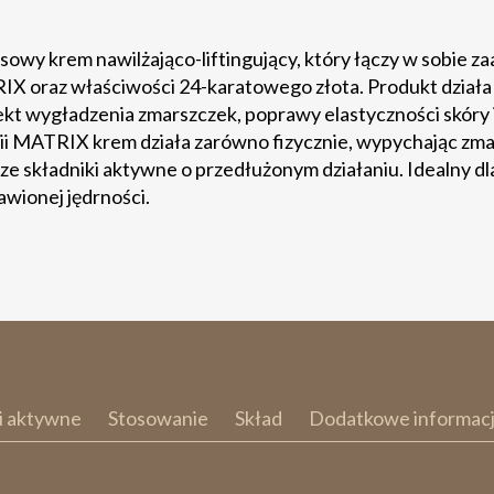
usowy krem nawilżająco-liftingujący, który łączy w sobie
IX oraz właściwości 24-karatowego złota. Produkt działa
 wygładzenia zmarszczek, poprawy elastyczności skóry i je
i MATRIX krem działa zarówno fizycznie, wypychając zmars
ze składniki aktywne o przedłużonym działaniu. Idealny d
bawionej jędrności.
i aktywne
Stosowanie
Skład
Dodatkowe informac