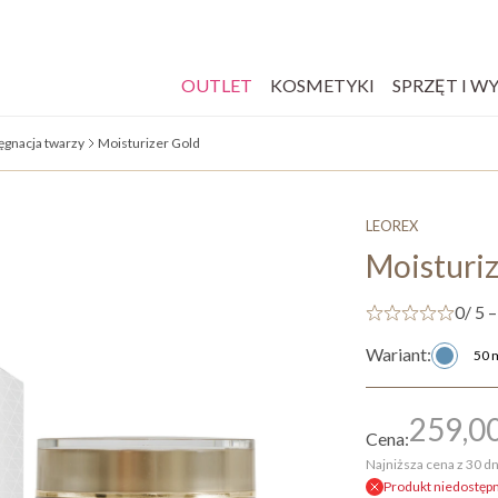
OUTLET
KOSMETYKI
SPRZĘT I W
ęgnacja twarzy
Moisturizer Gold
LEOREX
Moisturiz
0
/ 5 –
Wariant:
50 
259,0
Cena:
Najniższa cena z 30 dn
Produkt niedostęp