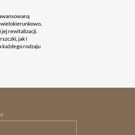
 zaawansowaną
 wielokierunkowo,
j rewitalizacji.
zczki, jak i
la każdego rodzaju
je