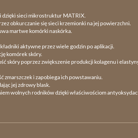
dzięki sieci mikrostruktur MATRIX.
rzez obkurczanie się sieci krzemionki na jej powierzchni.
suwa martwe komórki naskórka.
ładniki aktywne przez wiele godzin po aplikacji.
ję komórek skóry.
ć skóry poprzez zwiększenie produkcji kolagenu i elastyny
ć zmarszczek i zapobiega ich powstawaniu.
ając jej zdrowy blask.
niem wolnych rodników dzięki właściwościom antyoksydac