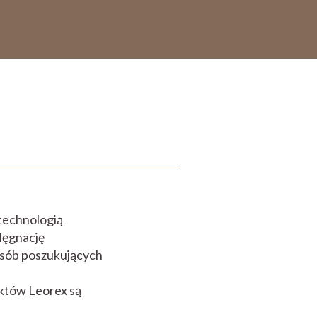
 technologią
lęgnację
 osób poszukujących
uktów Leorex są