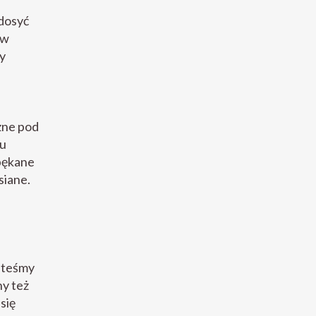
 dosyć
 w
zy
zne pod
ku
pękane
siane.
esteśmy
ny też
się