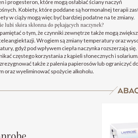
n i progesteron, które mogą osłabiać ściany naczyń
śnych. Kobiety, które poddane są hormonalnej terapii zas
iety w ciąży mogą więc być bardziej podatne na te zmiany.
ie lubi skóra skłonna do pękających naczynek?
pamiętać o tym, że czynniki zewnętrze także mogą zwiększ
teleangiektazji. Wrogiem są zmiany temperatury oraz wys
tury, gdyż pod wpływem ciepła naczynka rozszerzają się.
nikać częstego korzystania z kąpieli słonecznych i solarium
zrezygnować także z palenia papierosów lub ograniczyć d
 oraz wyeliminować spożycie alkoholu.
probe