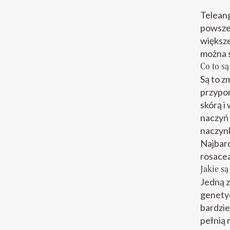
Teleang
powsze
większe
można s
Co to są
Są to z
przypom
skórą i
naczyń
naczynk
Najbard
rosacea
Jakie s
Jedną 
genetyc
bardzie
pełnią 