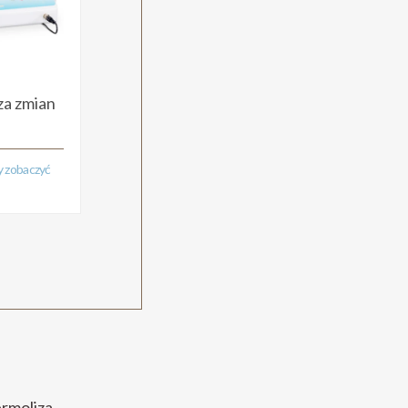
za zmian
by zobaczyć
ermoliza