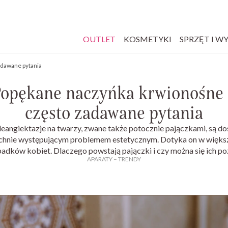
OUTLET
KOSMETYKI
SPRZĘT I W
adawane pytania
opękane naczyńka krwionośne
często zadawane pytania
leangiektazje na twarzy, zwane także potocznie pajączkami, są do
hnie występującym problemem estetycznym. Dotyka on w większe
adków kobiet. Dlaczego powstają pajączki i czy można się ich p
APARATY
–
TRENDY