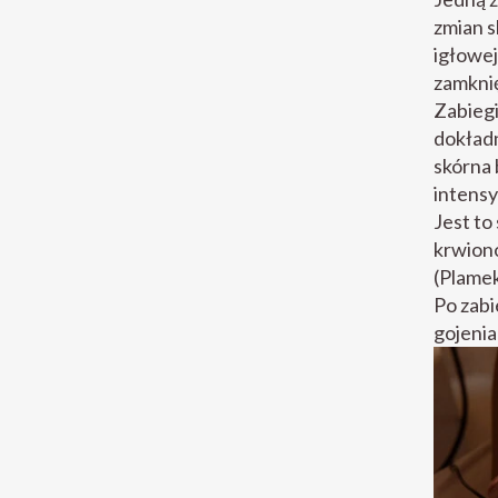
zmian s
igłowej
zamkni
Zabiegi
dokładn
skórna 
intens
Jest t
krwiono
(Plame
Po zabi
gojenia 