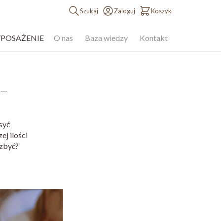
Szukaj
Zaloguj
Koszyk
YPOSAŻENIE
O nas
Baza wiedzy
Kontakt
 –
syć
j ilości
ozbyć?