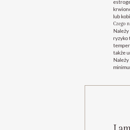
estroge
krwiono
lub kob
Czego n
Należy 
ryzyko 
tempera
także u
Należy 
minimum
Lam