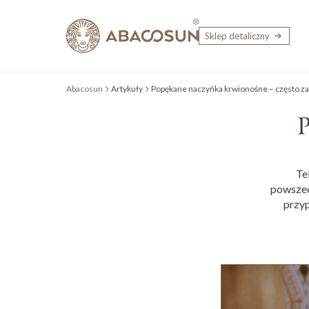
Przejdź do treści
Sklep detaliczny
Abacosun
Artykuły
Popękane naczyńka krwionośne – często z
P
Te
powszec
przyp