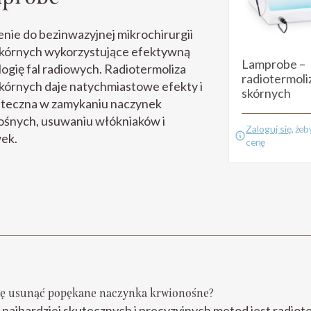
nie do bezinwazyjnej mikrochirurgii
skórnych wykorzystujące efektywną
Lamprobe –
ogię fal radiowych. Radiotermoliza
radiotermoli
kórnych daje natychmiastowe efekty i
skórnych
uteczna w zamykaniu naczynek
ośnych, usuwaniu włókniaków i
Zaloguj się
, że
ek.
cenę
ę usunąć popękane naczynka krwionośne?
 najbardziej skutecznych i precyzyjnych metod jest radiot