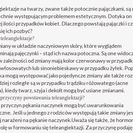
iektazje na twarzy, zwane także potocznie pajączkami, są
chnie występującym problemem estetycznym. Dotyka on
j ilości przypadków kobiet. Dlaczego powstają pajączki i c
ię ich pozbyć?
 teleangiektazje?
miany w układzie naczyniowym skóry, które wyglądem
inają pajęczynki – stąd ich nazwa potoczna. Są one widoc
 w zależności od zmiany mają kolor czerwonawy w przypad
 włosowatych lub sinoniebieskawy w przypadku żyłek. Po
a mogą występować jako pojedyncze zmiany ale także roz
ziej rozległe są w przypadku trądziku różowatego (acne
), kiedy twarz, szyja i dekolt mogą być usiane zmianami.
ą przyczyny powstawania teleangiektazji?
z przyczyn pękania naczynek mogą być uwarunkowania
zne. Jeśli u jednego z rodziców występują takie zmiany j
j narażeni na pękanie naczynek.Uważa się także, że hormo
rolę w formowaniu się teleangiektazji. Za przyczynę podaję 