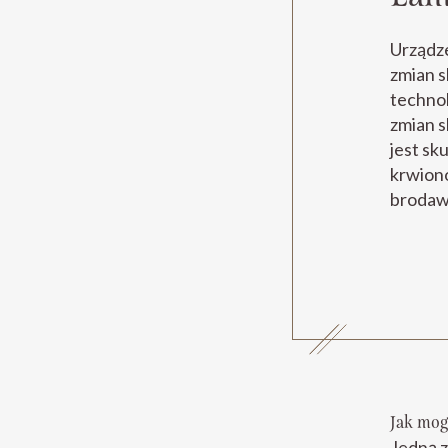
Urządze
zmian 
technol
zmian s
jest sk
krwion
brodaw
Jak mog
Jedną z