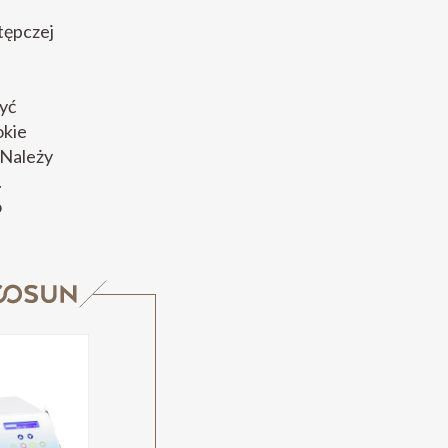
tępczej
yć
okie
 Należy
.
o