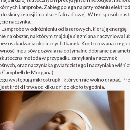
kórnych Lamprobe. Zabieg polega na przyłożeniu elektro
 do skóry i emisji impulsu – fali radiowej. W ten sposób nas
ęcie naczynka.
 Lamprobe w odróżnieniu od laserowych, kierują energię
ie na obszar, na którym znajduje się zmiana naczyniowa lu
bez uszkadzania okolicznych tkanek. Kontrolowana i regu
ywność impulsów pozwala na optymalne dobranie paramet
o skuteczna metoda w przypadku zamykania naczynek
śnych, oraz naczyniaka gwiaździstego i naczyniaka wiśn
k Campbell de Morgana).
egu występują mikrostrupki, których nie wolno drapać. Pr
jest krótki i trwa od kilku dni do około tygodnia.