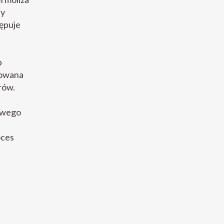
dy
tępuje
b
lowana
rów.
iowego
oces