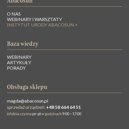
Abacosun
O NAS
WEBINARY I WARSZTATY
INSTYTUT URODY ABACOSUN
Baza wiedzy
WEBINARY
ARTYKUŁY
PORADY
Obsługa sklepu
magda@abacosun.pl
sprzedaż urządzeń:
+48 58 664 64 51
infolinia czynna
pn-pt
w godzinach
9:00 – 17:00