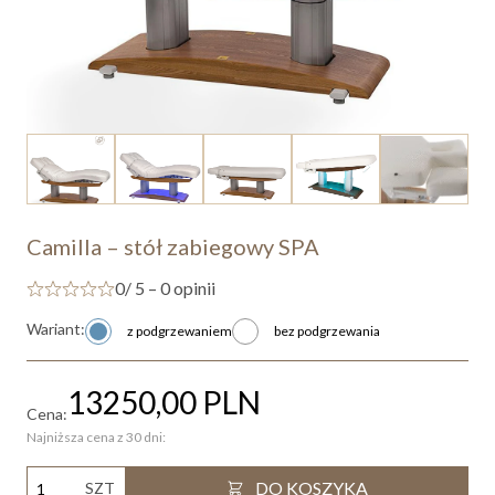
Camilla – stół zabiegowy SPA
0
/ 5 – 0 opinii
Wariant:
z podgrzewaniem
bez podgrzewania
13250,00
PLN
Cena:
Najniższa cena z 30 dni:
DO KOSZYKA
SZT