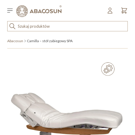
Przejdź do treści
Sklep detaliczny
OUTLET
Abacosun
Camilla – stół zabiegowy SPA
KOSMETYKI
SPRZĘT I WYPOSAŻENIE