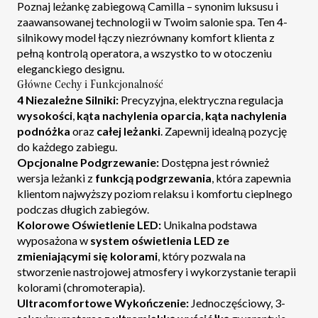
Poznaj leżankę zabiegową Camilla – synonim luksusu i
zaawansowanej technologii w Twoim salonie spa. Ten 4-
silnikowy model łączy niezrównany komfort klienta z
pełną kontrolą operatora, a wszystko to w otoczeniu
eleganckiego designu.
Główne Cechy i Funkcjonalność
4 Niezależne Silniki:
Precyzyjna, elektryczna regulacja
wysokości
,
kąta nachylenia oparcia
,
kąta nachylenia
podnóżka
oraz
całej leżanki
. Zapewnij idealną pozycję
do każdego zabiegu.
Opcjonalne Podgrzewanie:
Dostępna jest również
wersja leżanki z
funkcją podgrzewania
, która zapewnia
klientom najwyższy poziom relaksu i komfortu cieplnego
podczas długich zabiegów.
Kolorowe Oświetlenie LED:
Unikalna podstawa
wyposażona w
system oświetlenia LED ze
zmieniającymi się kolorami
, który pozwala na
stworzenie nastrojowej atmosfery i wykorzystanie terapii
kolorami (chromoterapia).
Ultracomfortowe Wykończenie:
Jednoczęściowy, 3-