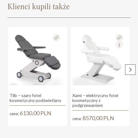
Klienci kupili także
Tilb – szary fotel
Xami – elektryczny fotel
V
kosmetyczny podświetlany
kosmetyczny z
k
podgrzewaniem
6130,00
PLN
cena:
c
8570,00
PLN
cena: