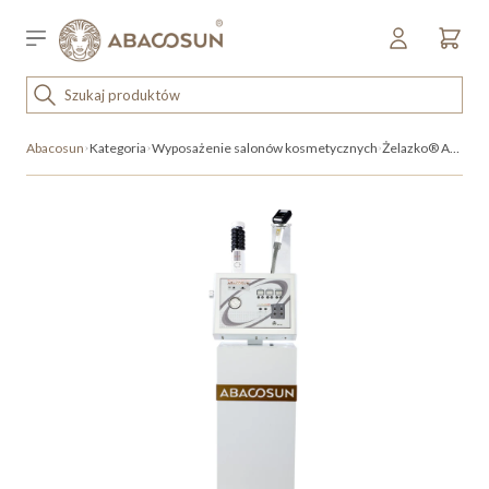
Przejdź do treści
Sklep detaliczny
OUTLET
Abacosun
Kategoria
Wyposażenie salonów kosmetycznych
Żelazko® Antycellulitowe Reverse
KOSMETYKI
SPRZĘT I WYPOSAŻENIE