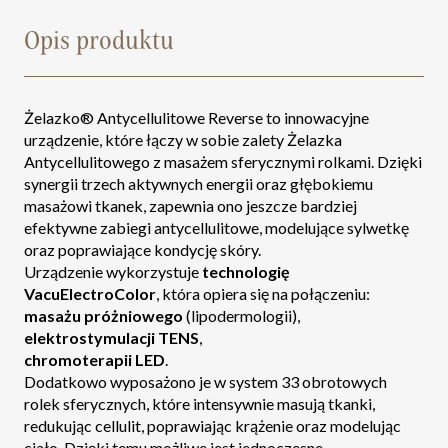
Opis produktu
Żelazko® Antycellulitowe Reverse to innowacyjne
urządzenie, które łączy w sobie zalety Żelazka
Antycellulitowego z masażem sferycznymi rolkami. Dzięki
synergii trzech aktywnych energii oraz głębokiemu
masażowi tkanek, zapewnia ono jeszcze bardziej
efektywne zabiegi antycellulitowe, modelujące sylwetkę
oraz poprawiające kondycję skóry.
Urządzenie wykorzystuje
technologię
VacuElectroColor
, która opiera się na połączeniu:
masażu próżniowego
(lipodermologii),
elektrostymulacji TENS
,
chromoterapii LED
.
Dodatkowo wyposażono je w system 33 obrotowych
rolek sferycznych, które intensywnie masują tkanki,
redukując cellulit, poprawiając krążenie oraz modelując
ciało. Dzięki temu możliwe jest jednoczesne