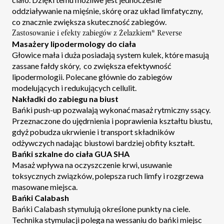
oddziaływanie na mięśnie, skórę oraz układ limfatyczny,
co znacznie zwiększa skuteczność zabiegów.
Zastosowanie i efekty zabiegów z Żelazkiem® Reverse
Masażery lipodermology do ciała
Głowice mała i duża posiadają system kulek, które masują
zassane fałdy skóry, co zwiększa efektywność
lipodermologii. Polecane głównie do zabiegów
modelujących i redukujących cellulit.
Nakładki do zabiegu na biust
Bańki push-up pozwalają wykonać masaż rytmiczny ssący.
Przeznaczone do ujędrnienia i poprawienia kształtu biustu,
gdyż pobudza ukrwienie i transport składników
odżywczych nadając biustowi bardziej obfity kształt.
Bańki szkalne do ciała GUA SHA
Masaż wpływa na oczyszczenie krwi, usuwanie
toksycznych związków, polepsza ruch limfy i rozgrzewa
masowane miejsca.
Bańki Calabash
Bańki Calabash stymulują określone punkty na ciele.
Technika stymulacji polega na wessaniu do bańki miejsc