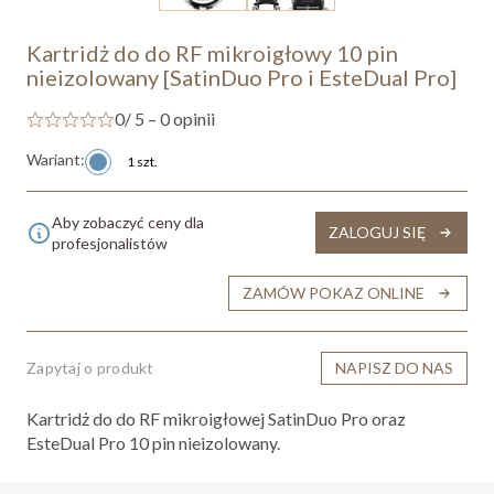
Kartridż do do RF mikroigłowy 10 pin
nieizolowany [SatinDuo Pro i EsteDual Pro]
0
/ 5 – 0 opinii
Wariant:
1 szt.
Aby zobaczyć ceny dla
ZALOGUJ SIĘ
profesjonalistów
ZAMÓW POKAZ ONLINE
Zapytaj o produkt
NAPISZ DO NAS
Kartridż do do RF mikroigłowej SatinDuo Pro oraz
EsteDual Pro 10 pin nieizolowany.