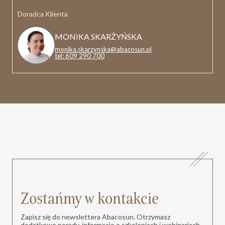
Doradca Klienta
MONIKA SKARŻYŃSKA
monika.skarzynska@abacosun.pl
tel: 609 290 700
Zostańmy w kontakcie
Zapisz się do newslettera Abacosun. Otrzymasz
dodatkowe porady, informacje o szkoleniach i webinariach