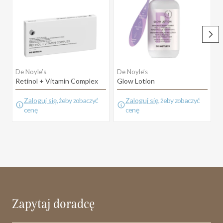
De Noyle’s
De Noyle’s
V
Retinol + Vitamin Complex
Glow Lotion
B
Zaloguj się
, żeby zobaczyć
Zaloguj się
, żeby zobaczyć
cenę
cenę
Zapytaj doradcę