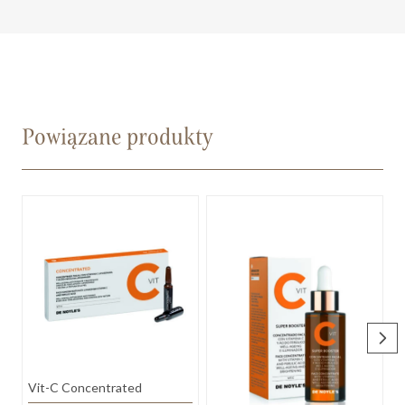
Powiązane produkty
D
Vit-C Concentrated
M